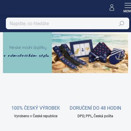
Přejít
na
obsah
Hledat
T
e
x
t
i
l
n
i
c
t
100% ČESKÝ VÝROBEK
DORUČENÍ DO 48 HODIN
v
Vyrobeno v České republice
DPD, PPL, Česká pošta
í