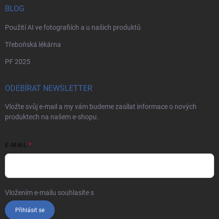
BLOG
Použití AI ve fotografiích a u našich produktů
Třeboňská lékárna
PF 2025
ODEBÍRAT NEWSLETTER
Vložte svůj e-mail a my vám budeme zasílat informace o nových
produktech na našem e-shopu.
E-MAIL
Vložením e-mailu souhlasíte s
podmínkami ochrany osobních údajů
Přihlásit se