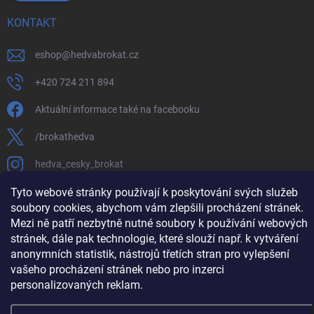
KONTAKT
eshop
@
hedvabrokat.cz
+420 724 211 894
Aktuální informace také na facebooku
/brokathedva
hedva_cesky_brokat
Tyto webové stránky používají k poskytování svých služeb
https://www.youtube.com/channel/UCTIUvbnuHBT8lT3zYQDib
soubory cookies, abychom vám zlepšili procházení stránek.
Mezi ně patří nezbytně nutné soubory k používání webových
stránek, dále pak technologie, které slouží např. k vytváření
anonymních statistik, nástrojů třetích stran pro vylepšení
Copyright 2026
Hedva ČESKÝ BROKÁT
. Všechna práva vyhrazena.
Upravit
vašeho procházení stránek nebo pro inzerci
nastavení cookies
personalizovaných reklam.
Vytvořil Shoptet