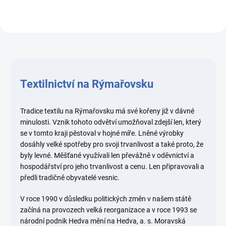
Textilnictví na Rýmařovsku
Tradice textilu na Rýmařovsku má své kořeny již v dávné
minulosti. Vznik tohoto odvětví umožňoval zdejší len, který
se v tomto kraji pěstoval v hojné míře. Lněné výrobky
dosáhly velké spotřeby pro svoji trvanlivost a také proto, že
byly levné. Měšťané využívali len převážně v oděvnictví a
hospodářství pro jeho trvanlivost a cenu. Len připravovali a
předli tradičně obyvatelé vesnic.
V roce 1990 v důsledku politických změn v našem státě
začíná na provozech velká reorganizace a v roce 1993 se
národní podnik Hedva mění na Hedva, a. s. Moravská