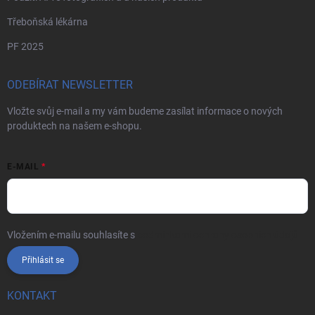
Třeboňská lékárna
PF 2025
ODEBÍRAT NEWSLETTER
Vložte svůj e-mail a my vám budeme zasílat informace o nových
produktech na našem e-shopu.
E-MAIL
Vložením e-mailu souhlasíte s
podmínkami ochrany osobních údajů
Přihlásit se
KONTAKT