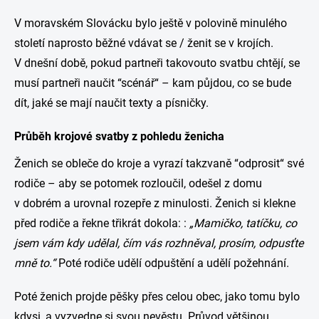
V moravském Slovácku bylo ještě v polovině minulého
století naprosto běžné vdávat se / ženit se v krojích.
V dnešní době, pokud partneři takovouto svatbu chtějí, se
musí partneři naučit “scénář“ – kam půjdou, co se bude
dít, jaké se mají naučit texty a písničky.
Průběh krojové svatby z pohledu ženicha
Ženich se obleče do kroje a vyrazí takzvaně “odprosit“ své
rodiče – aby se potomek rozloučil, odešel z domu
v dobrém a urovnal rozepře z minulosti. Ženich si klekne
před rodiče a řekne třikrát dokola: :
„Mamičko, tatíčku, co
jsem vám kdy udělal, čím vás rozhněval, prosím, odpusťte
mně to.“
Poté rodiče udělí odpuštění a udělí požehnání.
Poté ženich projde pěšky přes celou obec, jako tomu bylo
kdysi, a vyzvedne si svou nevěstu. Průvod většinou