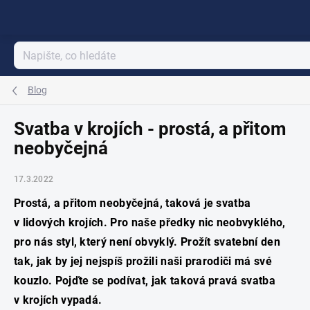
Přejít
na
obsah
Blog
Svatba v krojích - prostá, a přitom
neobyčejná
17.3.2022
Prostá, a přitom neobyčejná, taková je svatba
v lidových krojích. Pro naše předky nic neobvyklého,
pro nás styl, který není obvyklý. Prožít svatební den
tak, jak by jej nejspíš prožili naši prarodiči má své
kouzlo. Pojďte se podívat, jak taková pravá svatba
v krojích vypadá.