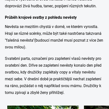
doprovází živá hudba, tanec, popíjení různých tekutin.
Průběh krojové svatby z pohledu nevěsty
Nevěsta se mezitím chystá v domě, ve kterém vyrostla.
Hrají se různé scénky, může být také nastrčena takzvaná
"falešná nevěsta"(budoucí manžel musí poznat z více žen
svou milou).
Svatební parta, označení pro zapletení vlasů nevěsty pro
svatební den. Dříve se zapletení nevěsty konalo den před
svatbou, kdy družičky zaplétaly copy a vítaly nevěstu
mezi sebe. V dnešní době je praktičtější nechat zapletení
na ráno, požádat o něj například svou mámu. Družičky k
tomu zpívají a zbylé ženy přihlížejí.