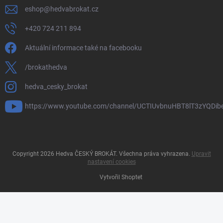
eshop
@
hedvabrokat.cz
+420 724 211 894
Aktuální informace také na facebooku
/brokathedva
hedva_cesky_brokat
https://www.youtube.com/channel/UCTIUvbnuHBT8lT3zYQDib
Copyright 2026
Hedva ČESKÝ BROKÁT
. Všechna práva vyhrazena.
Upravit
nastavení cookies
Vytvořil Shoptet