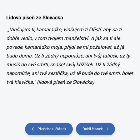
Lidová píseň ze Slovácka
„Vinšujem ti, kamarádko, vinšujem ti štěstí, aby sa ti
dobře vedlo, v tom tvojem manželství. A jak sa ti ale
povede, kamarádko moja, přijdi se mi požalovat, až já
budu doma. Už ti žádný nepomůže, ani tvůj tatíček, už ty
musíš do své smrti, snášet svůj křížíček. Už ti žádný
nepomůže, ani tvá sestřička, už tě bude do tvé smrti, bolet
tvá hlavička.“ (lidová píseň ze Slovácka).
Předchozí článek
Další článek