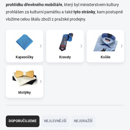
prohlídku dřevěného mobiliáře
, který byl ministerstvem kultury
prohlášen za kulturní památku a také
tyto stránky
, kam postupně
vložíme celou škálu zboží z pražské prodejny.
Kapesníčky
Kravaty
Košile
Motýlky
Ř
a
DOPORUČUJEME
NEJLEVNĚJŠÍ
NEJDRAŽŠÍ
z