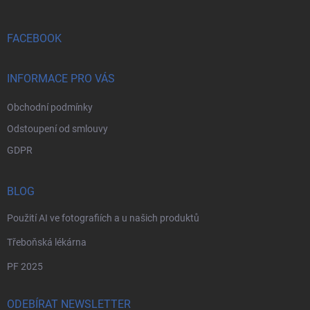
í
a
y
t
v
ý
í
FACEBOOK
p
i
s
INFORMACE PRO VÁS
u
Obchodní podmínky
Odstoupení od smlouvy
GDPR
BLOG
Použití AI ve fotografiích a u našich produktů
Třeboňská lékárna
PF 2025
ODEBÍRAT NEWSLETTER