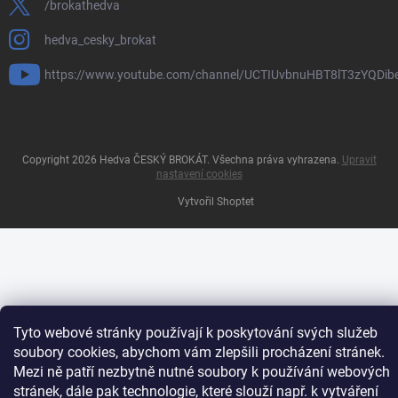
/brokathedva
hedva_cesky_brokat
https://www.youtube.com/channel/UCTIUvbnuHBT8lT3zYQDib
Copyright 2026
Hedva ČESKÝ BROKÁT
. Všechna práva vyhrazena.
Upravit
nastavení cookies
Vytvořil Shoptet
Tyto webové stránky používají k poskytování svých služeb
soubory cookies, abychom vám zlepšili procházení stránek.
Mezi ně patří nezbytně nutné soubory k používání webových
stránek, dále pak technologie, které slouží např. k vytváření