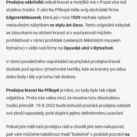
Prodejna nákrčníků
neboli kravat a motýlků má v Praze více než
stoletou tradici. V ulici Na Příkopě měla svůj obchůdek firma
Edgerer&Masarek
, která jej v roce
1929
nechala vybavit
vestavěným nábytkem
ve stylu Art-Deco
. Tento originální nábytek
se zásuvkami na uložení kravat si v současnosti můžete
prohlédnout v rámci prohlídek (vedených Městským muzeem
Rýmařov) v sídle naší firmy na
Opavské ulici v Rýmařově
.
V rámci poválečného uspořádání se pražská prodejna kravat
dostala pod správu rýmařovské textilky, kde se kravaty po celou
dobu tkaly i šily a je tomu tak dodnes.
Prodejna kravat Na Příkopě
je něco, co tady bylo tak nějak
odjakživa. Proto nás velice mrzí, že musíme tuto dlouholetou
tradici přerušit. 19.8.2022 bude bohužel pražská prodejna nabízet
své zboží naposledy, poté dojde k jejímu definitivnímu uzavření.
Pokud jste měli naši prodejnu rádi a chodili jste sem nakupovat,
pak vám můžeme nabídnout malé "bolestné" v podobě pozvání
na