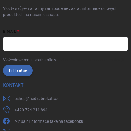
Vložte svůj e-mail a my vám budeme zasílat informace o nových
produktech na našem e-shopu.
E-MAIL
Vložením e-mailu souhlasíte s
podmínkami ochrany osobních údajů
Přihlásit se
KONTAKT
eshop
@
hedvabrokat.cz
+420 724 211 894
Aktuální informace také na facebooku