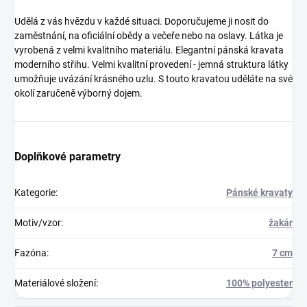
Udělá z vás hvězdu v každé situaci. Doporučujeme ji nosit do
zaměstnání, na oficiální obědy a večeře nebo na oslavy. Látka je
vyrobená z velmi kvalitního materiálu. Elegantní pánská kravata
moderního střihu. Velmi kvalitní provedení - jemná struktura látky
umožňuje uvázání krásného uzlu. S touto kravatou uděláte na své
okolí zaručeně výborný dojem.
Doplňkové parametry
Kategorie
:
Pánské kravaty
Motiv/vzor
:
žakár
Fazóna
:
7 cm
Materiálové složení
:
100% polyester