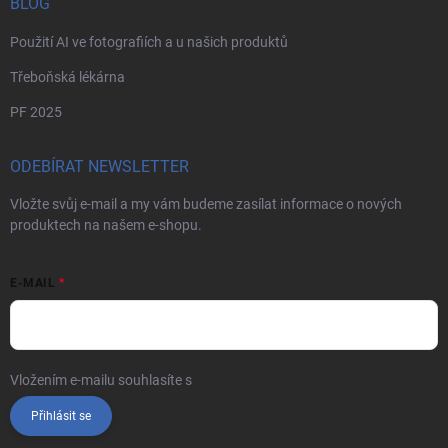
BLOG
Použití AI ve fotografiích a u našich produktů
Třeboňská lékárna
PF 2025
ODEBÍRAT NEWSLETTER
Vložte svůj e-mail a my vám budeme zasílat informace o nových
produktech na našem e-shopu.
E-MAIL
Vložením e-mailu souhlasíte s
podmínkami ochrany osobních údajů
Přihlásit se