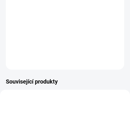
DORUČIT DO:
12.8.2026
−
+
Přidat do košíku
246 45315 34716/8
DETAILNÍ INFORMACE
ZEPTAT SE
HLÍDAT
Související produkty
AKCE
POSLEDNÍ KUSY
51402244/
51400288/
POSLEDNÍ KUSY
Z PRODEJNY PRAHA
Z PRODEJNY PRAHA