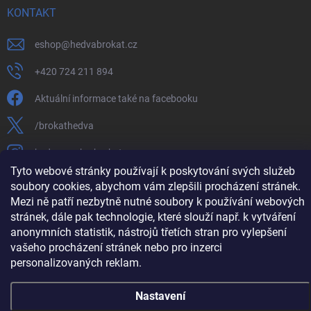
KONTAKT
eshop
@
hedvabrokat.cz
+420 724 211 894
Aktuální informace také na facebooku
/brokathedva
hedva_cesky_brokat
Tyto webové stránky používají k poskytování svých služeb
https://www.youtube.com/channel/UCTIUvbnuHBT8lT3zYQDib
soubory cookies, abychom vám zlepšili procházení stránek.
Mezi ně patří nezbytně nutné soubory k používání webových
stránek, dále pak technologie, které slouží např. k vytváření
anonymních statistik, nástrojů třetích stran pro vylepšení
vašeho procházení stránek nebo pro inzerci
Copyright 2026
Hedva ČESKÝ BROKÁT
. Všechna práva vyhrazena.
Upravit
nastavení cookies
personalizovaných reklam.
Vytvořil Shoptet
Nastavení