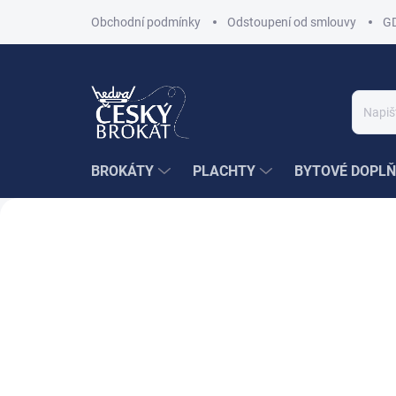
Přejít
Obchodní podmínky
Odstoupení od smlouvy
G
na
obsah
BROKÁTY
PLACHTY
BYTOVÉ DOPLŇ
T
e
Předchozí
x
t
i
l
n
i