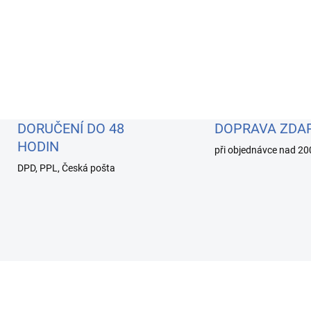
DORUČENÍ DO 48
DOPRAVA ZDA
HODIN
při objednávce nad 20
DPD, PPL, Česká pošta
AKCE
18101299
LIMITOVANÁ EDICE