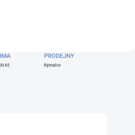
RMA
PRODEJNY
00 Kč
Rýmařov
AKCE
18101300
LIMITOVANÁ EDICE