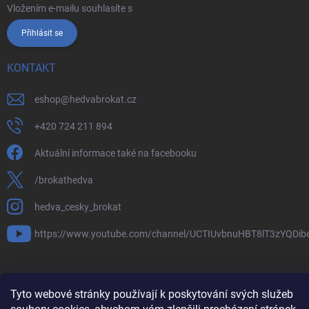
Vložením e-mailu souhlasíte s
podmínkami ochrany osobních údajů
Přihlásit se
KONTAKT
eshop
@
hedvabrokat.cz
+420 724 211 894
Aktuální informace také na facebooku
/brokathedva
hedva_cesky_brokat
https://www.youtube.com/channel/UCTIUvbnuHBT8lT3zYQDib
Tyto webové stránky používají k poskytování svých služeb
Copyright 2026
Hedva ČESKÝ BROKÁT
. Všechna práva vyhrazena.
Upravit