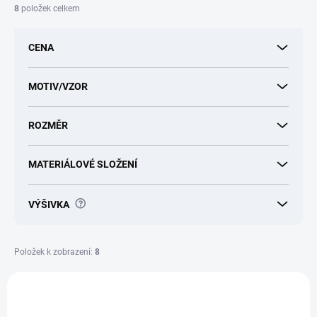
í
8
položek celkem
p
r
CENA
o
d
u
MOTIV/VZOR
k
t
ROZMĚR
ů
MATERIÁLOVÉ SLOŽENÍ
?
VÝŠIVKA
Položek k zobrazení:
8
V
ý
AKCE
23500130
p