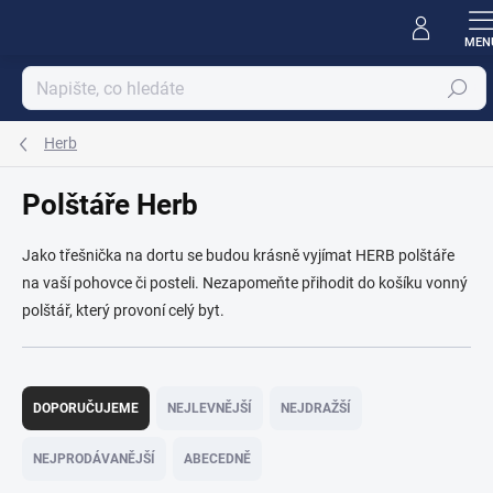
Přejít
na
obsah
Hledat
Herb
Polštáře Herb
Jako třešnička na dortu se budou krásně vyjímat HERB polštáře
na vaší pohovce či posteli. Nezapomeňte přihodit do košíku vonný
polštář, který provoní celý byt.
Ř
a
DOPORUČUJEME
NEJLEVNĚJŠÍ
NEJDRAŽŠÍ
z
e
NEJPRODÁVANĚJŠÍ
ABECEDNĚ
n