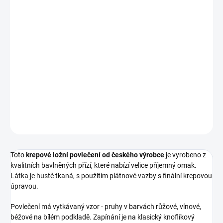
BED LINEN SIZE
DELIVERY TO:
12.08.2026
−
+
Add to cart
MOROCCO 911201/103 seersucker 5/5
DETAILED INFORMATION
ASK
WATCH
Toto
krepové ložní povlečení od českého výrobce
je vyrobeno z
kvalitních bavlněných přízí, které nabízí velice příjemný omak.
Látka je hustě tkaná, s použitím plátnové vazby s finální krepovou
úpravou.
Povlečení má vytkávaný vzor - pruhy v barvách růžové, vínové,
béžové na bílém podkladě. Zapínání je na klasický knoflíkový