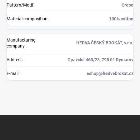
Pattern/Motif
:
Crepe
Material composition
:
100% cotton
Manufacturing
HEDVA ČESKÝ BROKÁT, s.r.o.
company
:
Address
:
Opavská 463/23, 795 01 Rýmařov
E-mail
:
eshop@hedvabrokat.cz
F
o
o
t