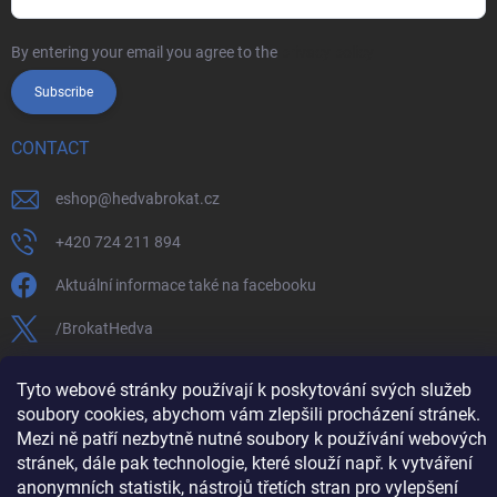
By entering your email you agree to the
privacy policy
Subscribe
CONTACT
eshop
@
hedvabrokat.cz
+420 724 211 894
Aktuální informace také na facebooku
/BrokatHedva
hedva_cesky_brokat
Tyto webové stránky používají k poskytování svých služeb
soubory cookies, abychom vám zlepšili procházení stránek.
https://www.youtube.com/channel/UCTIUvbnuHBT8lT3zYQDib
Mezi ně patří nezbytně nutné soubory k používání webových
stránek, dále pak technologie, které slouží např. k vytváření
anonymních statistik, nástrojů třetích stran pro vylepšení