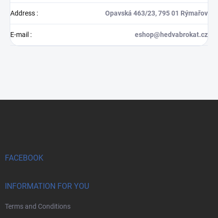
Address
:
Opavská 463/23, 795 01 Rýmařov
E-mail
:
eshop@hedvabrokat.cz
F
o
o
t
e
r
FACEBOOK
INFORMATION FOR YOU
Terms and Conditions