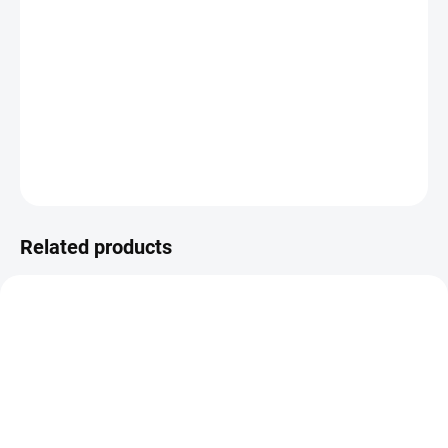
DELIVERY TO:
CHOOSE VARIANT
−
+
Add to cart
400 Givaz 41715
DETAILED INFORMATION
ASK
WATCH
Related products
SALE
57401140
53401976