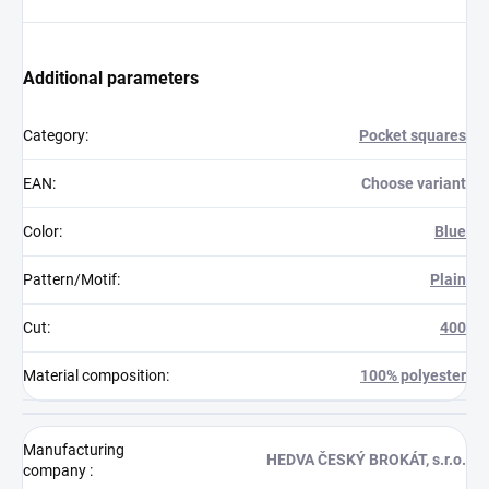
Additional parameters
Category
:
Pocket squares
EAN
:
Choose variant
Color
:
Blue
Pattern/Motif
:
Plain
Cut
:
400
Material composition
:
100% polyester
Manufacturing
HEDVA ČESKÝ BROKÁT, s.r.o.
company
: