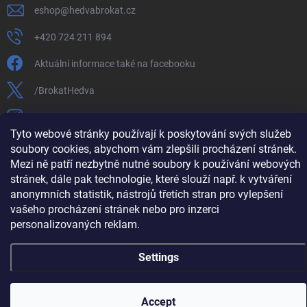
eshop
@
hedvabrokat.cz
+420 724 211 894
Aktuální informace také na facebooku
/BrokatHedva
hedva_cesky_brokat
Tyto webové stránky používají k poskytování svých služeb
https://www.youtube.com/channel/UCTIUvbnuHBT8lT3zYQDib
soubory cookies, abychom vám zlepšili procházení stránek.
Mezi ně patří nezbytně nutné soubory k používání webových
stránek, dále pak technologie, které slouží např. k vytváření
anonymních statistik, nástrojů třetích stran pro vylepšení
vašeho procházení stránek nebo pro inzerci
Copyright 2026
Hedva ČESKÝ BROKÁT
. All rights reserved.
Edit cookie
settings
personalizovaných reklam.
Created by Shoptet
Settings
Accept