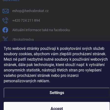
eshop
@
hedvabrokat.cz
+420 724 211 894
Aktuální informace také na facebooku
/BrokatHedva
Tyto webové stránky používají k poskytování svých služeb
hedva_cesky_brokat
soubory cookies, abychom vám zlepšili procházení stránek.
https://www.youtube.com/channel/UCTIUvbnuHBT8lT3zYQDib
Mezi ně patří nezbytně nutné soubory k používání webových
stránek, dále pak technologie, které slouží např. k vytváření
anonymních statistik, nástrojů třetích stran pro vylepšení
vašeho procházení stránek nebo pro inzerci
personalizovaných reklam.
Copyright 2026
Hedva ČESKÝ BROKÁT
. All rights reserved.
Edit cookie
settings
Settings
Created by Shoptet
Accept