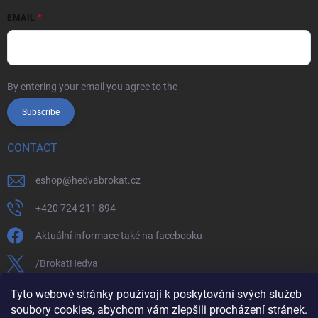
EMAIL
By entering your email you agree to the
privacy policy
Subscribe
CONTACT
eshop
@
hedvabrokat.cz
+420 724 211 894
Aktuální informace také na facebooku
/BrokatHedva
hedva_cesky_brokat
Tyto webové stránky používají k poskytování svých služeb
soubory cookies, abychom vám zlepšili procházení stránek.