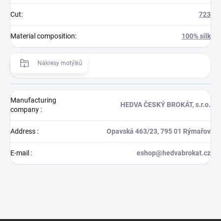
Cut
:
723
Material composition
:
100% silk
Nákresy motýlků
Manufacturing
HEDVA ČESKÝ BROKÁT, s.r.o.
company
:
Address
:
Opavská 463/23, 795 01 Rýmařov
E-mail
:
eshop@hedvabrokat.cz