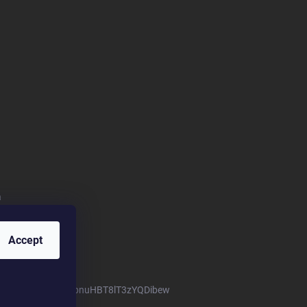
a
Accept
m/channel/UCTIUvbnuHBT8lT3zYQDibew