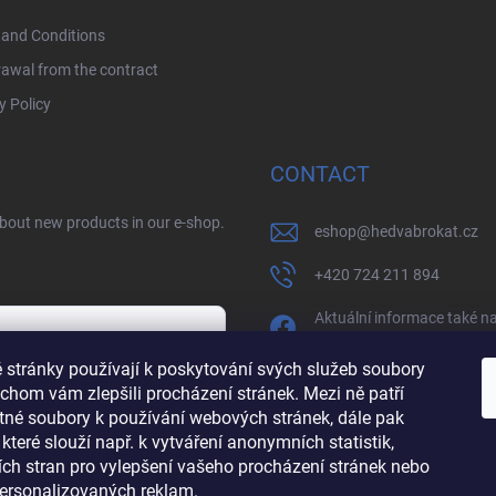
and Conditions
awal from the contract
y Policy
CONTACT
about new products in our e-shop.
eshop
@
hedvabrokat.cz
+420 724 211 894
Aktuální informace také n
facebooku
 stránky používají k poskytování svých služeb soubory
/BrokatHedva
chom vám zlepšili procházení stránek. Mezi ně patří
y
tné soubory k používání webových stránek, dále pak
hedva_cesky_brokat
 které slouží např. k vytváření anonymních statistik,
tích stran pro vylepšení vašeho procházení stránek nebo
https://www.youtube.co
personalizovaných reklam.