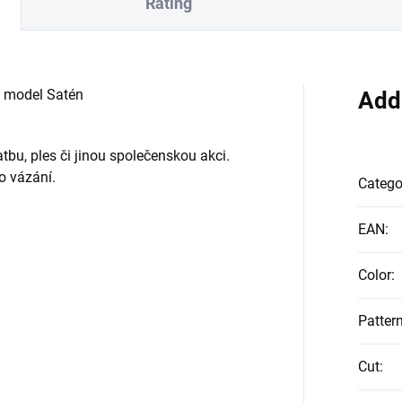
Rating
 model Satén
Add
bu, ples či jinou společenskou akci.
o vázání.
Catego
EAN
:
Color
:
Patter
Cut
: