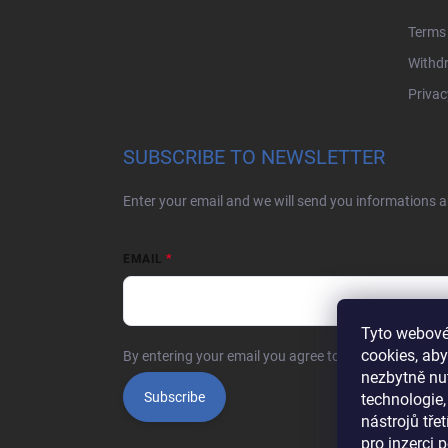
r
Terms 
Withdr
Privac
SUBSCRIBE TO NEWSLETTER
Enter your email and we will send you informations 
EMAIL
Tyto webové
cookies, aby
By entering your email you agree to the
privacy polic
nezbytně nu
Subscribe
technologie,
nástrojů tře
pro inzerci 