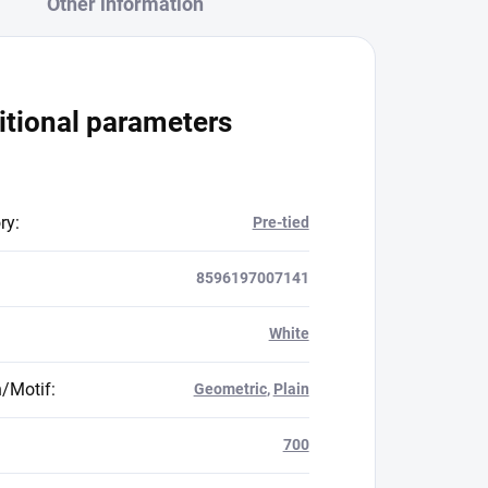
Other information
itional parameters
ry
:
Pre-tied
8596197007141
White
n/Motif
:
Geometric
,
Plain
700