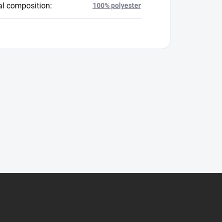
al composition
:
100% polyester