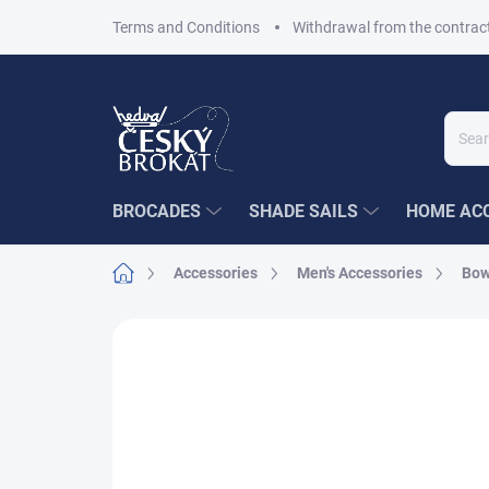
Skip
Terms and Conditions
Withdrawal from the contrac
to
content
BROCADES
SHADE SAILS
HOME ACC
Home
Accessories
Men's Accessories
Bow
Not rated
Rating details