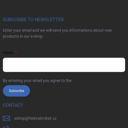
SUBSCRIBE TO NEWSLETTER
Enter your email and we will send you informations about new
products in our e-shop.
EMAIL
By entering your email you agree to the
privacy policy
Subscribe
CONTACT
eshop
@
hedvabrokat.cz