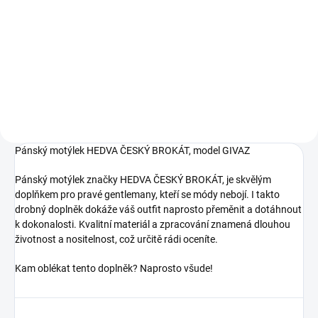
Measure
€17,72 / 1 pcs
price:
price:
Detail
Add to cart
50749 R5247 / 98
50749 R5247/98
Pánský motýlek HEDVA ČESKÝ BROKÁT, model GIVAZ
Pánský motýlek značky HEDVA ČESKÝ BROKÁT, je skvělým
doplňkem pro pravé gentlemany, kteří se módy nebojí. I takto
drobný doplněk dokáže váš outfit naprosto přeměnit a dotáhnout
k dokonalosti. Kvalitní materiál a zpracování znamená dlouhou
životnost a nositelnost, což určitě rádi oceníte.
Kam oblékat tento doplněk? Naprosto všude!