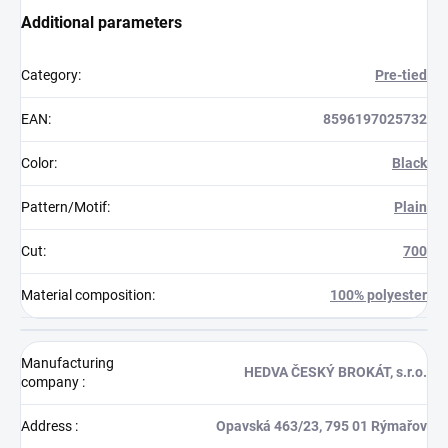
Additional parameters
Category
:
Pre-tied
EAN
:
8596197025732
Color
:
Black
Pattern/Motif
:
Plain
Cut
:
700
Material composition
:
100% polyester
Manufacturing
HEDVA ČESKÝ BROKÁT, s.r.o.
company
:
Address
:
Opavská 463/23, 795 01 Rýmařov