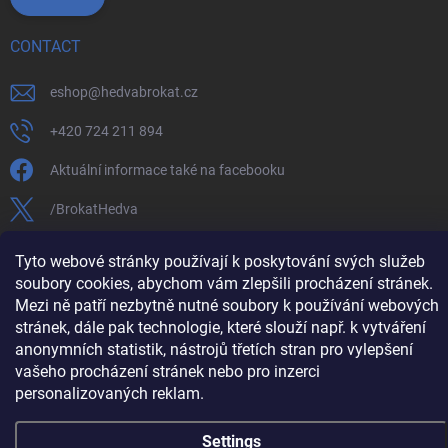
CONTACT
eshop
@
hedvabrokat.cz
+420 724 211 894
Aktuální informace také na facebooku
/BrokatHedva
hedva_cesky_brokat
Tyto webové stránky používají k poskytování svých služeb
soubory cookies, abychom vám zlepšili procházení stránek.
https://www.youtube.com/channel/UCTIUvbnuHBT8lT3zYQDib
Mezi ně patří nezbytně nutné soubory k používání webových
stránek, dále pak technologie, které slouží např. k vytváření
anonymních statistik, nástrojů třetích stran pro vylepšení
vašeho procházení stránek nebo pro inzerci
Copyright 2026
Hedva ČESKÝ BROKÁT
. All rights reserved.
Edit cookie
personalizovaných reklam.
settings
Created by Shoptet
Settings