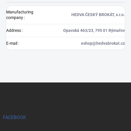
Manufacturing
HEDVA ČESKÝ BROKÁT, s.r.o.
company
:
Address
:
Opavská 463/23, 795 01 Rýmařov
E-mail
:
eshop@hedvabrokat.cz
F
o
o
t
e
r
FACEBOOK