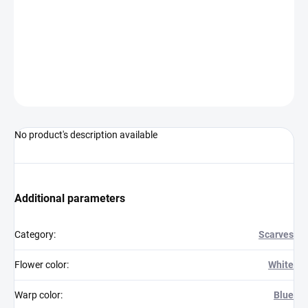
−
+
Add to cart
525 VSh R6794/85 blue warp - white
ASK
WATCH
No product's description available
Additional parameters
Category
:
Scarves
Flower color
:
White
Warp color
:
Blue