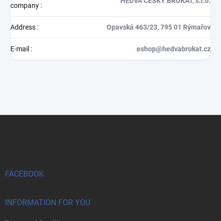
HEDVA ČESKÝ BROKÁT, s.r.o.
company
:
Address
:
Opavská 463/23, 795 01 Rýmařov
E-mail
:
eshop@hedvabrokat.cz
F
o
o
t
e
r
FACEBOOK
INFORMATION FOR YOU