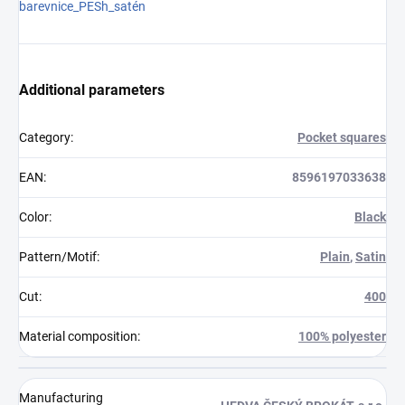
barevnice_PESh_satén
Additional parameters
Category
:
Pocket squares
EAN
:
8596197033638
Color
:
Black
Pattern/Motif
:
Plain
,
Satin
Cut
:
400
Material composition
:
100% polyester
Manufacturing