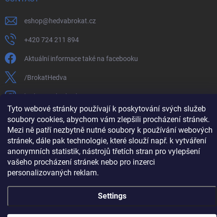
eshop
@
hedvabrokat.cz
+420 724 211 894
Aktuální informace také na facebooku
/BrokatHedva
hedva_cesky_brokat
Tyto webové stránky používají k poskytování svých služeb
https://www.youtube.com/channel/UCTIUvbnuHBT8lT3zYQDib
soubory cookies, abychom vám zlepšili procházení stránek.
Mezi ně patří nezbytně nutné soubory k používání webových
stránek, dále pak technologie, které slouží např. k vytváření
anonymních statistik, nástrojů třetích stran pro vylepšení
vašeho procházení stránek nebo pro inzerci
Copyright 2026
Hedva ČESKÝ BROKÁT
. All rights reserved.
Edit cookie
settings
personalizovaných reklam.
Created by Shoptet
Settings