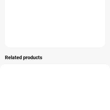
−
+
Add to cart
400 satin no.11
DETAILED INFORMATION
ASK
WATCH
Related products
PRAGUE STORE
53400779
53401382
IN STOCK
ON REQUEST