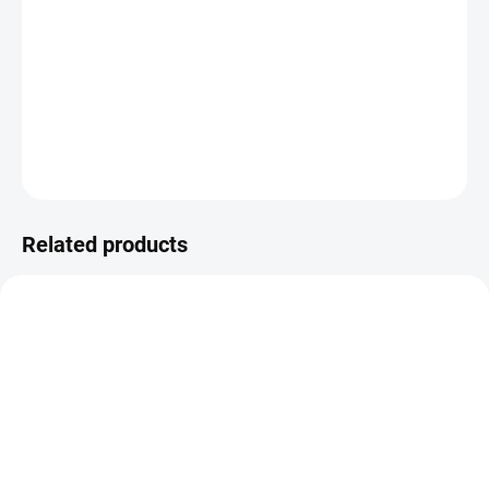
13.08.2026
−
+
Add to cart
R6255/176 color scheme - green
ASK
WATCH
Related products
VZH000327
MH000344
ON REQUEST
SOLD OUT