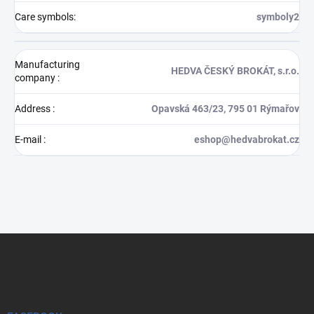
Care symbols
:
symboly2
Manufacturing
HEDVA ČESKÝ BROKÁT, s.r.o.
company
:
Address
:
Opavská 463/23, 795 01 Rýmařov
E-mail
:
eshop@hedvabrokat.cz
F
o
o
t
e