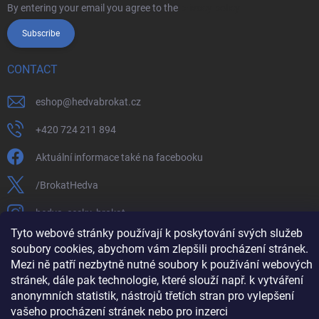
By entering your email you agree to the
privacy policy
Subscribe
CONTACT
eshop
@
hedvabrokat.cz
+420 724 211 894
Aktuální informace také na facebooku
/BrokatHedva
hedva_cesky_brokat
Tyto webové stránky používají k poskytování svých služeb
https://www.youtube.com/channel/UCTIUvbnuHBT8lT3zYQDib
soubory cookies, abychom vám zlepšili procházení stránek.
Mezi ně patří nezbytně nutné soubory k používání webových
stránek, dále pak technologie, které slouží např. k vytváření
anonymních statistik, nástrojů třetích stran pro vylepšení
Copyright 2026
Hedva ČESKÝ BROKÁT
. All rights reserved.
Edit cookie
vašeho procházení stránek nebo pro inzerci