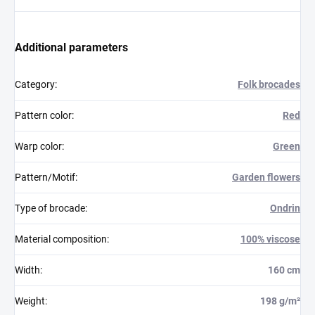
Additional parameters
Category
:
Folk brocades
Pattern color
:
Red
Warp color
:
Green
Pattern/Motif
:
Garden flowers
Type of brocade
:
Ondrin
Material composition
:
100% viscose
Width
:
160 cm
Weight
:
198 g/m²