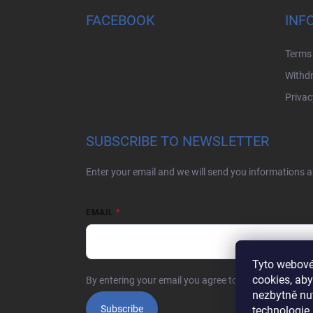
o
t
FACEBOOK
INF
e
r
Terms 
Withdr
Privac
SUBSCRIBE TO NEWSLETTER
Enter your email and we will send you informations 
EMAIL
Tyto webové
cookies, aby
By entering your email you agree to the
privacy polic
nezbytně nu
Subscribe
technologie,