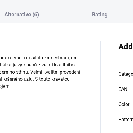
Alternative (6)
Rating
Add
oručujeme ji nosit do zaměstnání, na
 Látka je vyrobená z velmi kvalitního
erního střihu. Velmi kvalitní provedení
Catego
í krásného uzlu. S touto kravatou
dojem.
EAN
:
Color
:
Patter