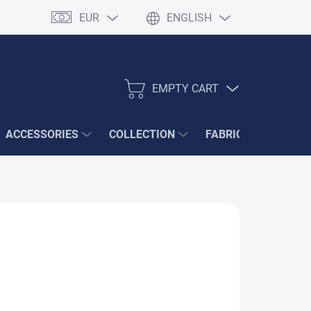
EUR
ENGLISH
EMPTY CART
SHOPPING
CART
ACCESSORIES
COLLECTION
FABRIC SAMPLES
/ pcs
S