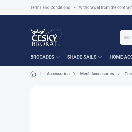
Skip
Terms and Conditions
Withdrawal from the contrac
to
content
BROCADES
SHADE SAILS
HOME ACC
Home
Accessories
Men's Accessories
Tie
Not rated
Rating details
SALE