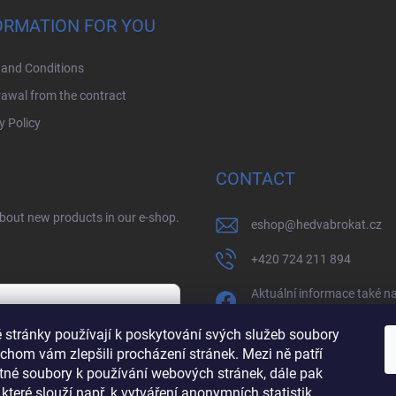
ORMATION FOR YOU
and Conditions
awal from the contract
y Policy
CONTACT
about new products in our e-shop.
eshop
@
hedvabrokat.cz
+420 724 211 894
Aktuální informace také n
facebooku
 stránky používají k poskytování svých služeb soubory
/BrokatHedva
chom vám zlepšili procházení stránek. Mezi ně patří
y
tné soubory k používání webových stránek, dále pak
hedva_cesky_brokat
 které slouží např. k vytváření anonymních statistik,