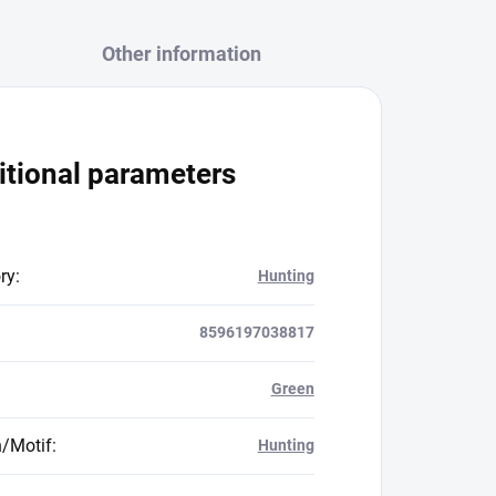
Other information
itional parameters
ry
:
Hunting
8596197038817
Green
n/Motif
:
Hunting