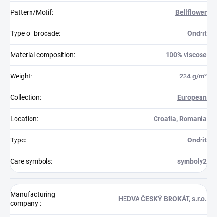
Pattern/Motif
:
Bellflower
Type of brocade
:
Ondrit
Material composition
:
100% viscose
Weight
:
234 g/m²
Collection
:
European
Location
:
Croatia
,
Romania
Type
:
Ondrit
Care symbols
:
symboly2
Manufacturing
HEDVA ČESKÝ BROKÁT, s.r.o.
company
: