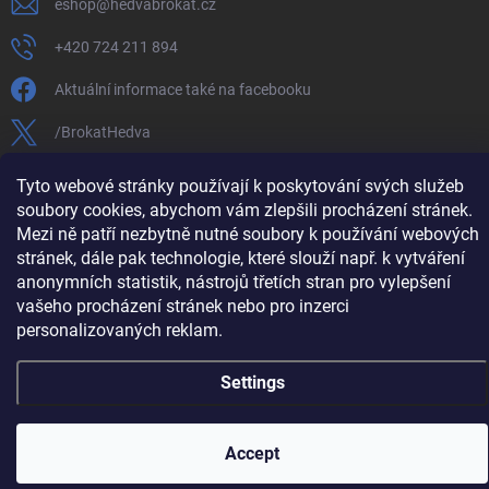
eshop
@
hedvabrokat.cz
+420 724 211 894
Aktuální informace také na facebooku
/BrokatHedva
hedva_cesky_brokat
Tyto webové stránky používají k poskytování svých služeb
soubory cookies, abychom vám zlepšili procházení stránek.
https://www.youtube.com/channel/UCTIUvbnuHBT8lT3zYQDib
Mezi ně patří nezbytně nutné soubory k používání webových
stránek, dále pak technologie, které slouží např. k vytváření
anonymních statistik, nástrojů třetích stran pro vylepšení
vašeho procházení stránek nebo pro inzerci
Copyright 2026
Hedva ČESKÝ BROKÁT
. All rights reserved.
Edit cookie
personalizovaných reklam.
settings
Created by Shoptet
Settings
Accept