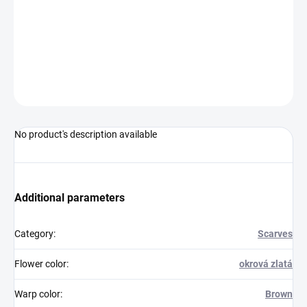
−
+
Add to cart
525 VSh R6647/337 brown - ochre
ASK
WATCH
No product's description available
Additional parameters
Category
:
Scarves
Flower color
:
okrová zlatá
Warp color
:
Brown