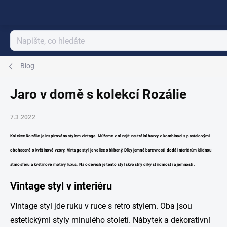
Přejít
na
obsah
Blog
Jaro v domě s kolekcí Rozálie
7.3.2022
Kol
ekce
Rozálie
je ins
pirována stylem vintage. Můžeme v ní najít neutrální barvy v kombinaci s pastelovými
obohacené o květinové vzory. Vintage styl je velice oblíbený. Díky jemné barevnosti dodá interiérům klidnou
atmosféru a květinové motivy luxus. Na oděvech je tento styl skvostný díky střídmosti a jemnosti.
Vintage styl v interiéru
VIntage styl jde ruku v ruce s retro stylem. Oba jsou
estetickými styly minulého století. Nábytek a dekorativní