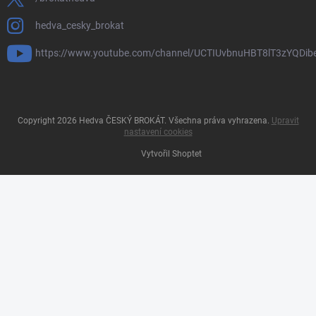
hedva_cesky_brokat
https://www.youtube.com/channel/UCTIUvbnuHBT8lT3zYQDib
Copyright 2026
Hedva ČESKÝ BROKÁT
. Všechna práva vyhrazena.
Upravit
nastavení cookies
Vytvořil Shoptet