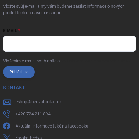
Vložte svůj e-mail a my vám budeme zasílat informace o nových
produktech na našem e-shopu.
E-MAIL
Vložením e-mailu souhlasíte s
podmínkami ochrany osobních údajů
Přihlásit se
KONTAKT
eshop
@
hedvabrokat.cz
+420 724 211 894
Aktuální informace také na facebooku
/brokathedva