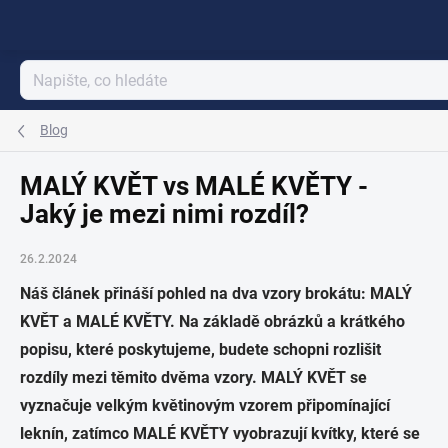
Přejít
na
obsah
Blog
MALÝ KVĚT vs MALÉ KVĚTY -
Jaký je mezi nimi rozdíl?
26.2.2024
Náš článek přináší pohled na dva vzory brokátu: MALÝ
KVĚT a MALÉ KVĚTY. Na základě obrázků a krátkého
popisu, které poskytujeme, budete schopni rozlišit
rozdíly mezi těmito dvěma vzory. MALÝ KVĚT se
vyznačuje velkým květinovým vzorem připomínající
leknín, zatímco MALÉ KVĚTY vyobrazují kvítky, které se