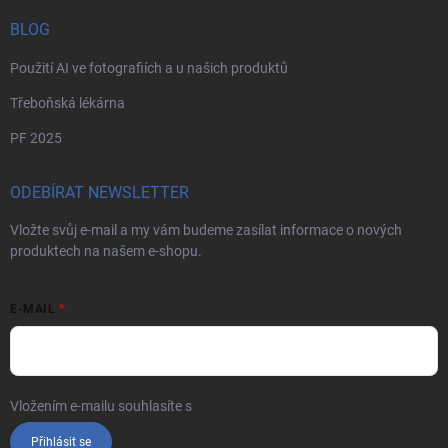
BLOG
Použití AI ve fotografiích a u našich produktů
Třeboňská lékárna
PF 2025
ODEBÍRAT NEWSLETTER
Vložte svůj e-mail a my vám budeme zasílat informace o nových
produktech na našem e-shopu.
E-MAIL
Vložením e-mailu souhlasíte s
podmínkami ochrany osobních údajů
Přihlásit se