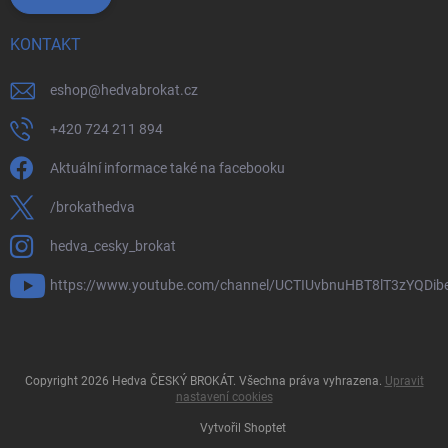
KONTAKT
eshop
@
hedvabrokat.cz
+420 724 211 894
Aktuální informace také na facebooku
/brokathedva
hedva_cesky_brokat
https://www.youtube.com/channel/UCTIUvbnuHBT8lT3zYQDib
Copyright 2026
Hedva ČESKÝ BROKÁT
. Všechna práva vyhrazena.
Upravit
nastavení cookies
Vytvořil Shoptet