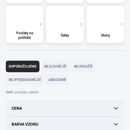
Povlaky na
Šátky
Stuhy
polštáře
Ř
a
DOPORUČUJEME
NEJLEVNĚJŠÍ
NEJDRAŽŠÍ
z
e
NEJPRODÁVANĚJŠÍ
ABECEDNĚ
n
í
2441
položek celkem
p
r
CENA
o
d
u
BARVA VZORU
k