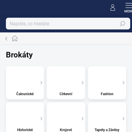
Přejít
na
obsah
Hledat
Domů
Brokáty
Čalounické
Církevní
Fashion
Historické
Krojové
Tapety a Závěsy