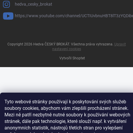
hedva_cesky_brokat
https://www.youtube.com/channel/UCTIUvbnuHBT8lT3zYQDib
Copyright 2026
Hedva ČESKÝ BROKÁT
. Všechna práva vyhrazena.
Upravit
nastavení cookies
Vytvořil Shoptet
Tyto webové stránky používají k poskytování svých služeb
soubory cookies, abychom vám zlepšili procházení stránek.
Mezi ně patří nezbytně nutné soubory k používání webových
stránek, dále pak technologie, které slouží např. k vytváření
anonymních statistik, nástrojů třetích stran pro vylepšení