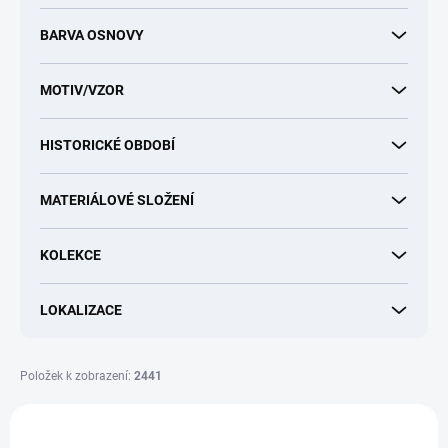
t
BARVA OSNOVY
ů
MOTIV/VZOR
HISTORICKÉ OBDOBÍ
MATERIÁLOVÉ SLOŽENÍ
KOLEKCE
LOKALIZACE
Položek k zobrazení:
2441
V
ý
NOVINKA
MU003246