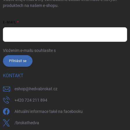
produktech na našem e-shopu.
E-MAIL
Vložením e-mailu souhlasíte s
podmínkami ochrany osobních údajů
Přihlásit se
KONTAKT
eshop
@
hedvabrokat.cz
+420 724 211 894
Aktuální informace také na facebooku
/brokathedva