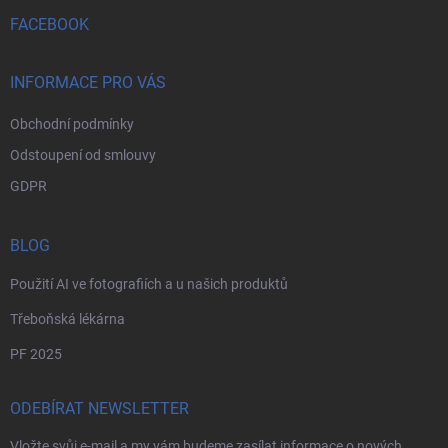
t
v
ý
í
FACEBOOK
p
i
s
INFORMACE PRO VÁS
u
Obchodní podmínky
Odstoupení od smlouvy
GDPR
BLOG
Použití AI ve fotografiích a u našich produktů
Třeboňská lékárna
PF 2025
ODEBÍRAT NEWSLETTER
Vložte svůj e-mail a my vám budeme zasílat informace o nových