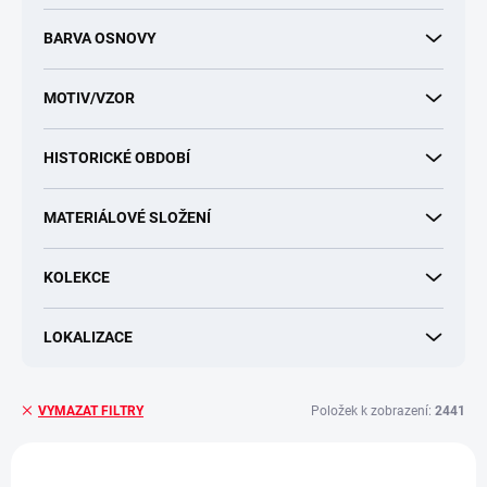
t
BARVA OSNOVY
ů
MOTIV/VZOR
HISTORICKÉ OBDOBÍ
MATERIÁLOVÉ SLOŽENÍ
KOLEKCE
LOKALIZACE
Položek k zobrazení:
2441
VYMAZAT FILTRY
V
ý
NOVINKA
MU003246