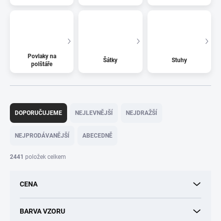
Povlaky na
Šátky
Stuhy
polštáře
Ř
a
DOPORUČUJEME
NEJLEVNĚJŠÍ
NEJDRAŽŠÍ
z
e
NEJPRODÁVANĚJŠÍ
ABECEDNĚ
n
í
2441
položek celkem
p
r
CENA
o
d
u
BARVA VZORU
k