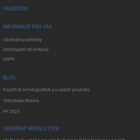
t
v
ý
í
FACEBOOK
p
i
s
INFORMACE PRO VÁS
u
Obchodní podmínky
Odstoupení od smlouvy
GDPR
BLOG
Použití AI ve fotografiích a u našich produktů
Třeboňská lékárna
PF 2025
ODEBÍRAT NEWSLETTER