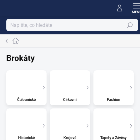
Přejít
na
obsah
Hledat
Domů
Brokáty
Čalounické
Církevní
Fashion
Historické
Krojové
Tapety a Závěsy