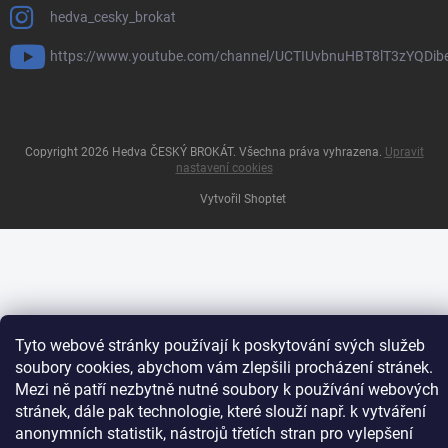
hedva_cesky_brokat
https://www.youtube.com/channel/UCTIUvbnuHBT8lT3zYQDib
Copyright 2026
Hedva ČESKÝ BROKÁT
. Všechna práva vyhrazena.
Upravit
nastavení cookies
Vytvořil Shoptet
Tyto webové stránky používají k poskytování svých služeb
soubory cookies, abychom vám zlepšili procházení stránek.
Mezi ně patří nezbytně nutné soubory k používání webových
stránek, dále pak technologie, které slouží např. k vytváření
anonymních statistik, nástrojů třetích stran pro vylepšení