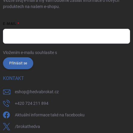
Vložte svůj e-mail a my vám budeme zasílat informace o nových
produktech na našem e-shopu.
E-MAIL
Vložením e-mailu souhlasíte s
podmínkami ochrany osobních údajů
Přihlásit se
KONTAKT
eshop
@
hedvabrokat.cz
+420 724 211 894
Aktuální informace také na facebooku
/brokathedva