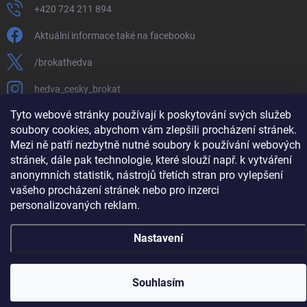
+420 724 211 894
Aktuální informace také na facebooku
/brokathedva
hedva_cesky_brokat
Tyto webové stránky používají k poskytování svých služeb
https://www.youtube.com/channel/UCTIUvbnuHBT8lT3zYQDib
soubory cookies, abychom vám zlepšili procházení stránek.
Mezi ně patří nezbytně nutné soubory k používání webových
stránek, dále pak technologie, které slouží např. k vytváření
anonymních statistik, nástrojů třetích stran pro vylepšení
Copyright 2026
Hedva ČESKÝ BROKÁT
. Všechna práva vyhrazena.
Upravit
vašeho procházení stránek nebo pro inzerci
nastavení cookies
personalizovaných reklam.
Vytvořil Shoptet
Nastavení
Souhlasím