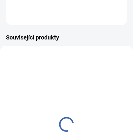
DETAILNÍ INFORMACE
ZEPTAT SE
HLÍDAT
Související produkty
VZH000456
MH000301
NA OBJEDNÁVKU DO 5 DNŮ
SKLADEM
(8 KS)
(6,3 M)
Vzorek brokátu 5x10cm
Církevní brokát 160
50749 BODLÁK A KŘÍŽ
50749 KŘÍŽ V KRUHU
růžová
vínová
13 Kč
1 250 Kč