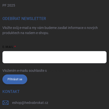
PF 2025
ODEBÍRAT NEWSLETTER
Vložte svůj e-mail a my vám budeme zasílat informace o nových
produktech na našem e-shopu.
E-MAIL
Vložením e-mailu souhlasíte s
podmínkami ochrany osobních údajů
Přihlásit se
KONTAKT
eshop
@
hedvabrokat.cz