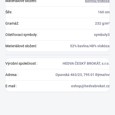
Materiálové složení
:
bavlna/viskóza
Šíře
:
160 cm
Gramáž
:
232 g/m²
Ošetřovací symboly
:
symboly3
Materiálové složení
:
52% bavlna/48% viskóza
Výrobní společnost
:
HEDVA ČESKÝ BROKÁT, s.r.o.
Adresa
:
Opavská 463/23, 795 01 Rýmařov
E-mail
:
eshop@hedvabrokat.cz