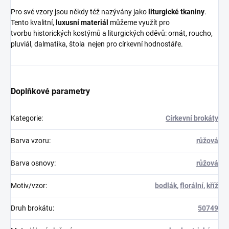
Pro své vzory jsou někdy též nazývány jako
liturgické tkaniny
.
Tento kvalitní,
luxusní materiál
můžeme využít pro
tvorbu historických kostýmů a liturgických oděvů: ornát, roucho,
pluviál, dalmatika, štola nejen pro církevní hodnostáře.
Doplňkové parametry
Kategorie
:
Církevní brokáty
Barva vzoru
:
růžová
Barva osnovy
:
růžová
Motiv/vzor
:
bodlák
,
florální
,
kříž
Druh brokátu
:
50749