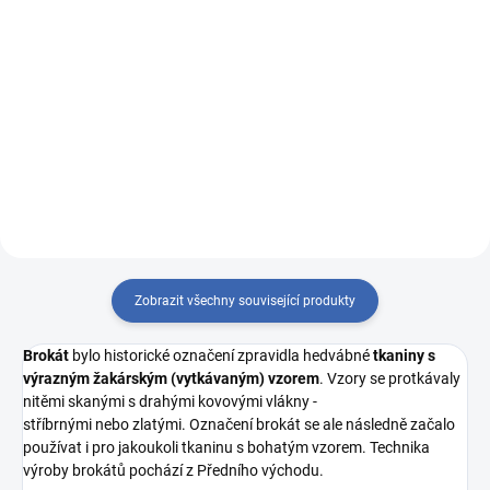
Měrná
Měrná
13 Kč / 1 ks
1 250 Kč / 1 m
cena:
cena:
Do košíku
Do košíku
VZOREK LÁTKY: R6358/růžová -
R5241/vínová - barvený
růžová
Zobrazit všechny související produkty
Brokát
bylo historické označení zpravidla hedvábné
tkaniny s
výrazným
žakárským (vytkávaným) vzorem
. Vzory se protkávaly
nitěmi skanými s drahými kovovými vlákny -
stříbrnými nebo zlatými. Označení brokát se ale následně začalo
používat i pro jakoukoli tkaninu s bohatým vzorem. Technika
výroby brokátů pochází z Předního východu.