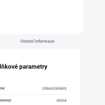
R6363/olivová - barvený
Ostatní informace
lňkové parametry
rie
:
Církevní brokáty
osnovy
:
zelená