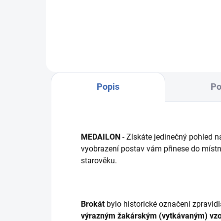
VZOREK LÁTKY: R6362/olivová -
R56
barvený
Popis
Po
MEDAILON
- Získáte jedinečný pohled n
vyobrazení postav vám přinese do místn
starověku.
Brokát
bylo historické označení zpravi
výrazným
žakárským (vytkávaným) vz