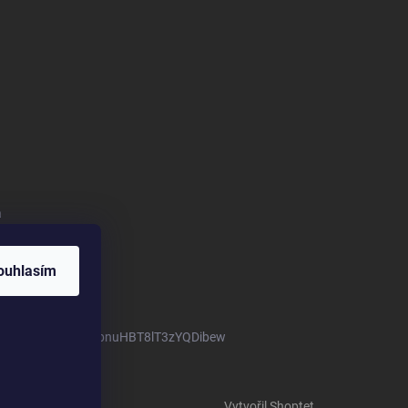
a
ouhlasím
m/channel/UCTIUvbnuHBT8lT3zYQDibew
Vytvořil Shoptet