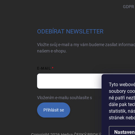
GDPR
ODEBÍRAT NEWSLETTER
Vložte svůj e-mail a my vám budeme zasílat informa
našem e-shopu.
E-MAIL
Tyto webové
soubory coo
ně patří ne
Vložením e-mailu souhlasíte s
podmínkami ochrany o
dále pak tec
Přihlásit se
statistik, n
stránek nebo
Nastaven
Copyright 2026
Hedva ČESKÝ BROKÁT
. Všechna práva