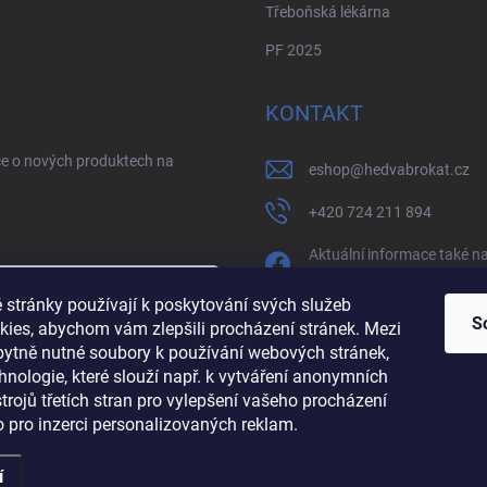
Třeboňská lékárna
PF 2025
KONTAKT
ce o nových produktech na
eshop
@
hedvabrokat.cz
+420 724 211 894
Aktuální informace také n
facebooku
 stránky používají k poskytování svých služeb
/brokathedva
S
kies, abychom vám zlepšili procházení stránek. Mezi
zbytně nutné soubory k používání webových stránek,
sobních údajů
hedva_cesky_brokat
hnologie, které slouží např. k vytváření anonymních
ástrojů třetích stran pro vylepšení vašeho procházení
https://www.youtube.co
 pro inzerci personalizovaných reklam.
í
 vyhrazena.
Upravit nastavení cookies