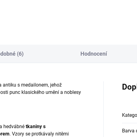
80/olivová - barvený
R5248/olivová - barvený
dobné (6)
Hodnocení
a antiku s medailonem, jehož
Dop
osti punc klasického umění a noblesy
Katego
dla hedvábné
tkaniny s
Barva 
orem
. Vzory se protkávaly nitěmi