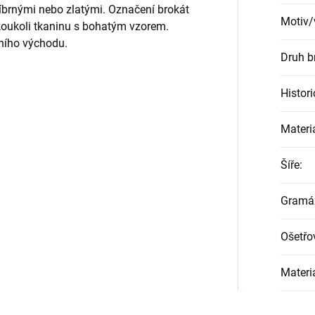
íbrnými nebo zlatými. Označení brokát
Motiv/
akoukoli tkaninu s bohatým vzorem.
dního východu.
Druh b
Histor
Materi
Šíře
:
Gramá
Ošetřo
Materi