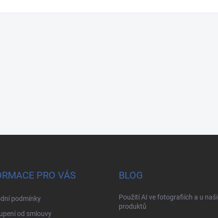
ORMACE PRO VÁS
BLOG
Použití AI ve fotografiích a u naš
dní podmínky
produktů
upení od smlouvy