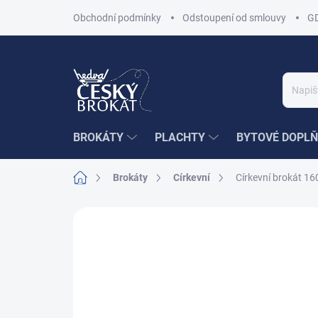
Přejít
Obchodní podmínky
Odstoupení od smlouvy
G
na
obsah
BROKÁTY
PLACHTY
BYTOVÉ DOPLŇ
Domů
Brokáty
Církevní
Církevní brokát 1
Neohodnoceno
Podrobnosti hodnoce