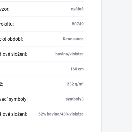
vzor
:
oválné
rokátu
:
50749
ické období
:
Renesance
álové složení
:
bavlna/viskóza
160 cm
ž
:
232 g/m²
vací symboly
:
symboly3
álové složení
:
52% bavlna/48% viskóza