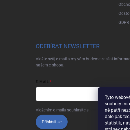
í
Obcho
Odsto
GDPR
ODEBÍRAT NEWSLETTER
Vložte svůj e-mail a my vám budeme zasílat informa
našem e-shopu.
E-MAIL
Tyto webové
soubory coo
ně patří ne
Vložením e-mailu souhlasíte s
podmínkami ochrany o
dále pak tec
Přihlásit se
statistik, n
stránek nebo