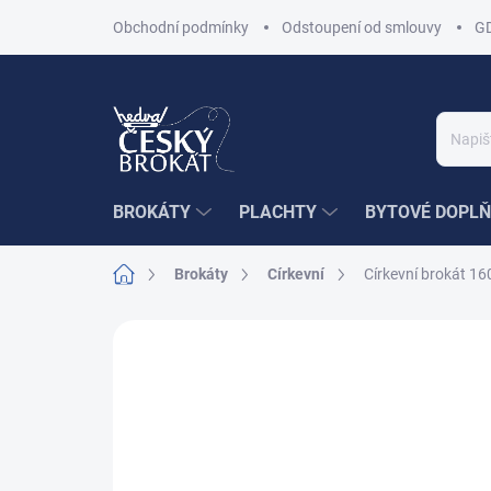
Přejít
Obchodní podmínky
Odstoupení od smlouvy
G
na
obsah
BROKÁTY
PLACHTY
BYTOVÉ DOPLŇ
Domů
Brokáty
Církevní
Církevní brokát 1
1 hodnocení
Podrobnosti hodnocení