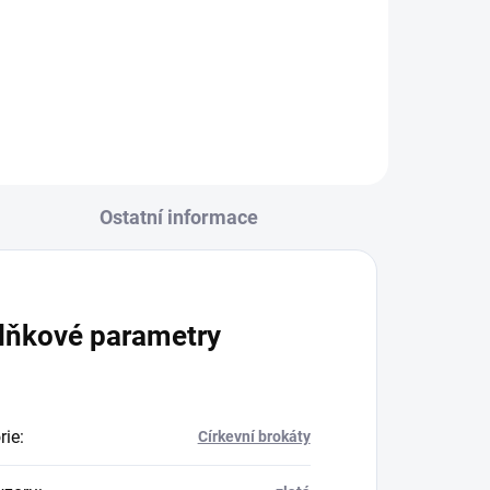
R6363/olivová - barvený
Ostatní informace
lňkové parametry
rie
:
Církevní brokáty