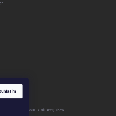
ich
a
ouhlasím
m/channel/UCTIUvbnuHBT8lT3zYQDibew