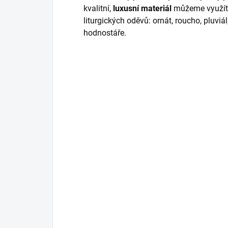
kvalitní,
luxusní materiál
můžeme využít 
liturgických oděvů: ornát, roucho, pluviál
hodnostáře.