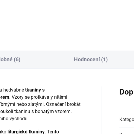
80/fialová - barvený
R6358/vínová - barvený
obné (6)
Hodnocení (1)
dla hedvábné
tkaniny s
Dop
orem
. Vzory se protkávaly nitěmi
íbrnými nebo zlatými. Označení brokát
akoukoli tkaninu s bohatým vzorem.
dního východu.
Katego
jako
liturgické tkaniny
. Tento