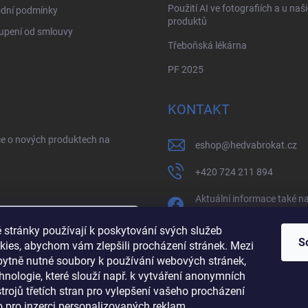
Použití AI ve fotografiích a u naš
dní podmínky
produktů
upení od smlouvy
Třeboňská lékárna
PF 2025
KONTAKT
ce o nových produktech na
eshop
@
hedvabrokat.cz
+420 724 211 894
Aktuální informace také n
facebooku
 stránky používají k poskytování svých služeb
/brokathedva
S
kies, abychom vám zlepšili procházení stránek. Mezi
zbytně nutné soubory k používání webových stránek,
sobních údajů
hedva_cesky_brokat
hnologie, které slouží např. k vytváření anonymních
ástrojů třetích stran pro vylepšení vašeho procházení
https://www.youtube.co
 pro inzerci personalizovaných reklam.