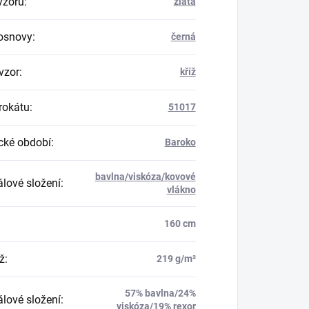
vzoru
:
zlatá
osnovy
:
černá
vzor
:
kříž
rokátu
:
51017
ické období
:
Baroko
bavlna/viskóza/kovové
álové složení
:
vlákno
160 cm
ž
:
219 g/m²
57% bavlna/24%
álové složení
:
viskóza/19% rexor