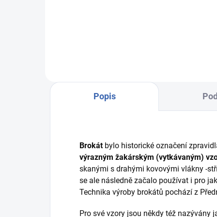
R56
VZOREK LÁTKY: R5248/39 černá
osnova - černá/zlatá
Popis
Pod
Brokát
bylo historické označení zpravi
výrazným
žakárským (vytkávaným) vz
skanými s drahými kovovými vlákny -stř
se ale následně začalo používat i pro j
Technika výroby brokátů pochází z Pře
Pro své vzory jsou někdy též nazývány 