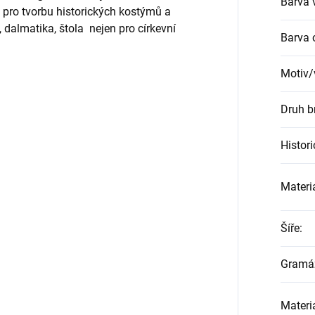
Barva 
pro tvorbu historických kostýmů a
, dalmatika, štola nejen pro církevní
Barva 
Motiv/
Druh b
Histor
Materi
Šíře
:
Gramá
Materi