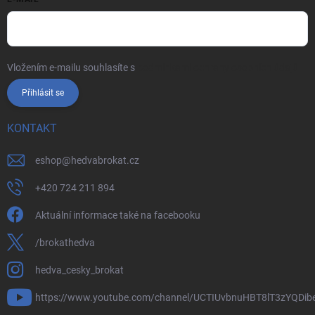
Vložením e-mailu souhlasíte s
podmínkami ochrany osobních údajů
Přihlásit se
KONTAKT
eshop
@
hedvabrokat.cz
+420 724 211 894
Aktuální informace také na facebooku
/brokathedva
hedva_cesky_brokat
https://www.youtube.com/channel/UCTIUvbnuHBT8lT3zYQDib