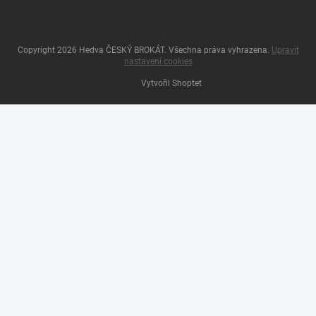
Copyright 2026
Hedva ČESKÝ BROKÁT
. Všechna práva vyhrazena.
Upravit
nastavení cookies
Vytvořil Shoptet