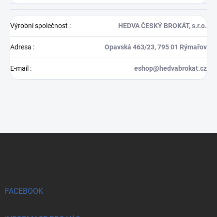
Výrobní společnost
:
HEDVA ČESKÝ BROKÁT, s.r.o.
Adresa
:
Opavská 463/23, 795 01 Rýmařov
E-mail
:
eshop@hedvabrokat.cz
Z
á
p
a
t
í
FACEBOOK