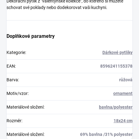
Dekorační pytlík z "valentýnské kolekce", do kterého si můžete
schovat své poklady nebo dodekorovat vaši kuchyni.
Doplňkové parametry
Kategorie
:
Dárkové pytlíky
EAN
:
8596241155378
Barva
:
růžová
Motiv/vzor
:
ornament
Materiálové složení
:
bavlna/polyester
Rozměr
:
18x24 cm
Materiálové složení
:
69% bavlna /31% polyester