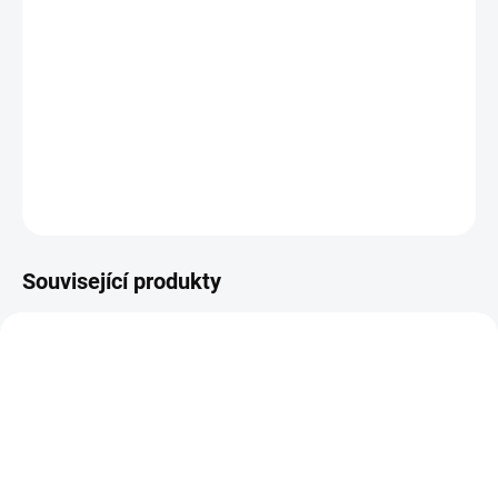
−
+
Přidat do košíku
Rozměr:18x24 cm
DETAILNÍ INFORMACE
ZEPTAT SE
HLÍDAT
Související produkty
71100698
71100699