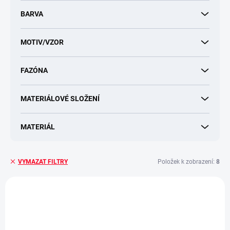
d
u
BARVA
k
t
MOTIV/VZOR
ů
FAZÓNA
MATERIÁLOVÉ SLOŽENÍ
MATERIÁL
Položek k zobrazení:
8
VYMAZAT FILTRY
V
ý
53401997
p
i
s