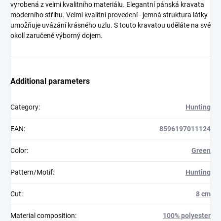
vyrobená z velmi kvalitního materiálu. Elegantní pánská kravata
moderního střihu. Velmi kvalitní provedení - jemná struktura látky
umožňuje uvázání krásného uzlu. S touto kravatou uděláte na své
okolí zaručeně výborný dojem.
Additional parameters
Category
:
Hunting
EAN
:
8596197011124
Color
:
Green
Pattern/Motif
:
Hunting
Cut
:
8 cm
Material composition
:
100% polyester