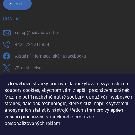
Subscribe
CONTACT
eshop
@
hedvabrokat.cz
+420 724 211 894
Aktuální informace také na facebooku
/BrokatHedva
hedva_cesky_brokat
Tyto webové stránky používají k poskytování svých služeb
soubory cookies, abychom vám zlepšili procházení stránek.
https://www.youtube.com/channel/UCTIUvbnuHBT8lT3zYQDib
Mezi ně patří nezbytně nutné soubory k používání webových
stránek, dále pak technologie, které slouží např. k vytváření
anonymních statistik, nástrojů třetích stran pro vylepšení
vašeho procházení stránek nebo pro inzerci
Copyright 2026
Hedva ČESKÝ BROKÁT
. All rights reserved.
Edit cookie
personalizovaných reklam.
settings
Created by Shoptet