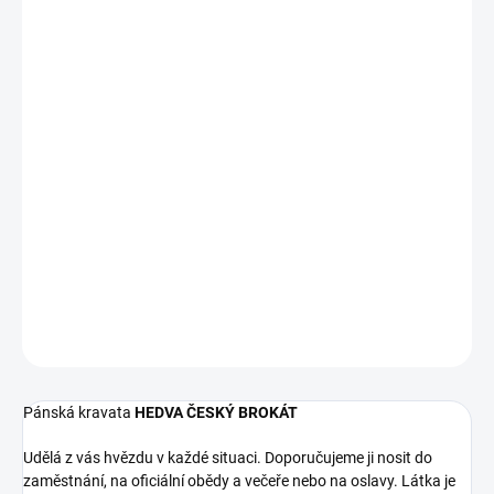
MONOGRAM
FONT
THREAD COLOUR
DELIVERY TO:
14.08.2026
−
+
Add to cart
212 45315 34680/1
DETAILED INFORMATION
ASK
WATCH
Pánská kravata
HEDVA ČESKÝ BROKÁT
Udělá z vás hvězdu v každé situaci. Doporučujeme ji nosit do
zaměstnání, na oficiální obědy a večeře nebo na oslavy. Látka je