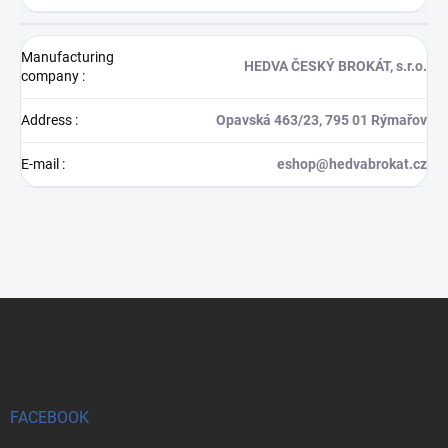
Manufacturing
HEDVA ČESKÝ BROKÁT, s.r.o.
company
:
Address
:
Opavská 463/23, 795 01 Rýmařov
E-mail
:
eshop@hedvabrokat.cz
F
o
o
t
e
r
FACEBOOK