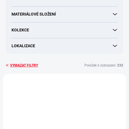
MATERIÁLOVÉ SLOŽENÍ
KOLEKCE
LOKALIZACE
Položek k zobrazení:
232
VYMAZAT FILTRY
V
ý
PŘISKLADNĚNO
MU000459
p
i
s
p
r
o
d