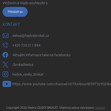
Vložením e-mailu souhlasíte s
podmínkami ochrany osobních údajů
Přihlásit se
KONTAKT
eshop
@
hedvabrokat.cz
+420 724 211 894
Aktuální informace také na facebooku
/brokathedva
hedva_cesky_brokat
https://www.youtube.com/channel/UCTIUvbnuHBT8lT3zYQDib
Copyright 2026
Hedva ČESKÝ BROKÁT
. Všechna práva vyhrazena.
Upravit