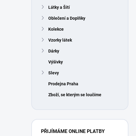
n
Látky a Šití
í
p
Oblečení a Doplňky
a
n
Kolekce
e
Vzorky látek
l
Dárky
Výšivky
Slevy
Prodejna Praha
Zboží, se kterým se loučíme
PŘIJÍMÁME ONLINE PLATBY