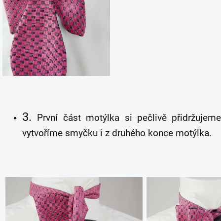
3.
První část motýlka si pečlivě přidržuj
vytvoříme smyčku i z druhého konce motýlka.