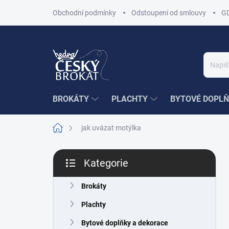
Přejít
Obchodní podmínky
Odstoupení od smlouvy
G
na
obsah
BROKÁTY
PLACHTY
BYTOVÉ DOPLŇ
Domů
jak uvázat motýlka
P
Kategorie
o
Přeskočit
s
kategorie
t
Brokáty
r
Plachty
a
n
Bytové doplňky a dekorace