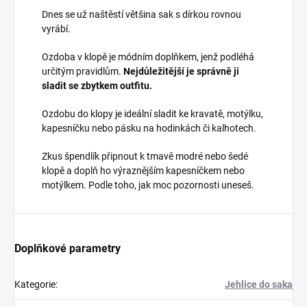
Dnes se už naštěstí většina sak s dírkou rovnou
vyrábí.
Ozdoba v klopě je módním doplňkem, jenž podléhá
určitým pravidlům.
Nejdůležitější je správně ji
sladit se zbytkem outfitu.
Ozdobu do klopy je ideální sladit ke kravatě, motýlku,
kapesníčku nebo pásku na hodinkách či kalhotech.
Zkus špendlík připnout k tmavě modré nebo šedé
klopě a doplň ho výraznějším kapesníčkem nebo
motýlkem. Podle toho, jak moc pozornosti uneseš.
Doplňkové parametry
Kategorie
:
Jehlice do saka