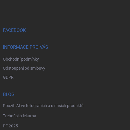
á
p
a
t
í
FACEBOOK
INFORMACE PRO VÁS
Obchodní podmínky
Odstoupení od smlouvy
GDPR
BLOG
Použití AI ve fotografiích a u našich produktů
Třeboňská lékárna
PF 2025