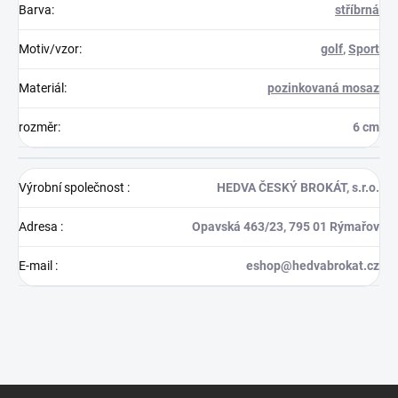
Barva
:
stříbrná
Motiv/vzor
:
golf
,
Sport
Materiál
:
pozinkovaná mosaz
rozměr
:
6 cm
Výrobní společnost
:
HEDVA ČESKÝ BROKÁT, s.r.o.
Adresa
:
Opavská 463/23, 795 01 Rýmařov
E-mail
:
eshop@hedvabrokat.cz
Z