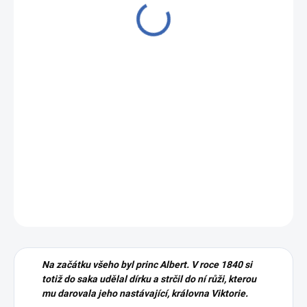
299 Kč
/ ks
Měrná
NA DOTAZ
cena:
DETAILNÍ INFORMACE
ZEPTAT SE
HLÍDAT
Na začátku všeho byl princ Albert. V roce 1840 si
totiž do saka udělal dírku a strčil do ní růži, kterou
mu darovala jeho nastávající, královna Viktorie.