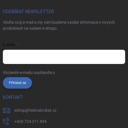
ODEBÍRAT NEWSLETTER
Vložte svůj e-mail a my vám budeme zasílat informace o nových
produktech na našem e-shopu.
E-MAIL
Vložením e-mailu souhlasíte s
podmínkami ochrany osobních údajů
Přihlásit se
KONTAKT
eshop
@
hedvabrokat.cz
+420 724 211 894