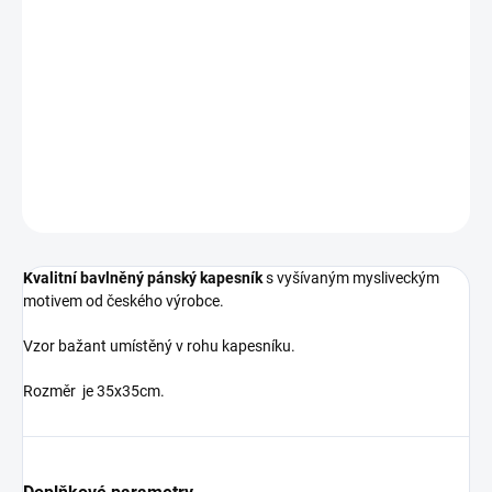
−
+
Přidat do košíku
414 bavlna vyšívka V_022
DETAILNÍ INFORMACE
ZEPTAT SE
HLÍDAT
Kvalitní bavlněný pánský kapesník
s vyšívaným mysliveckým
motivem od českého výrobce.
Vzor bažant umístěný v rohu kapesníku.
Rozměr je 35x35cm.