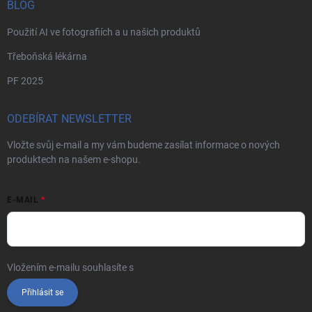
BLOG
Použití AI ve fotografiích a u našich produktů
Třeboňská lékárna
PF 2025
ODEBÍRAT NEWSLETTER
Vložte svůj e-mail a my vám budeme zasílat informace o nových
produktech na našem e-shopu.
E-MAIL
Vložením e-mailu souhlasíte s
podmínkami ochrany osobních údajů
Přihlásit se