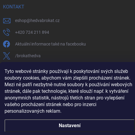
KONTAKT
eshop
@
hedvabrokat.cz
+420 724 211 894
Aktuální informace také na facebooku
/brokathedva
hedva_cesky_brokat
Tyto webové stránky používají k poskytování svých služeb
soubory cookies, abychom vám zlepšili procházení stránek.
https://www.youtube.com/channel/UCTIUvbnuHBT8lT3zYQDib
Mezi ně patří nezbytně nutné soubory k používání webových
stránek, dále pak technologie, které slouží např. k vytváření
anonymních statistik, nástrojů třetích stran pro vylepšení
vašeho procházení stránek nebo pro inzerci
Copyright 2026
Hedva ČESKÝ BROKÁT
. Všechna práva vyhrazena.
Upravit
personalizovaných reklam.
nastavení cookies
Vytvořil Shoptet
Nastavení