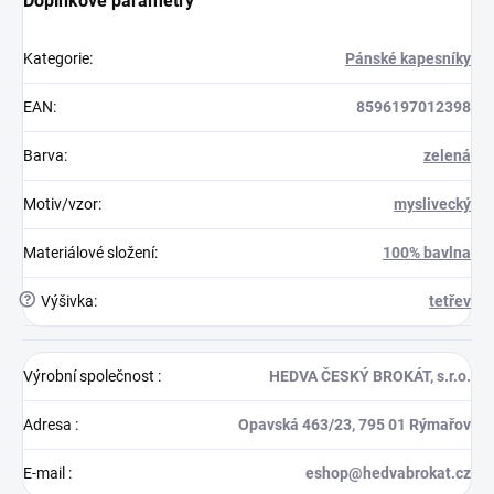
Doplňkové parametry
Kategorie
:
Pánské kapesníky
EAN
:
8596197012398
Barva
:
zelená
Motiv/vzor
:
myslivecký
Materiálové složení
:
100% bavlna
?
Výšivka
:
tetřev
Výrobní společnost
:
HEDVA ČESKÝ BROKÁT, s.r.o.
Adresa
:
Opavská 463/23, 795 01 Rýmařov
E-mail
:
eshop@hedvabrokat.cz