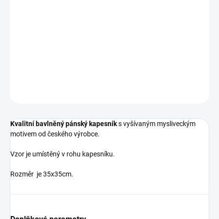
−
+
Přidat do košíku
414 bavlna vyšívka V_016
DETAILNÍ INFORMACE
ZEPTAT SE
HLÍDAT
Kvalitní bavlněný pánský kapesník
s vyšívaným mysliveckým
motivem od českého výrobce.
Vzor je umístěný v rohu kapesníku.
Rozměr je 35x35cm.