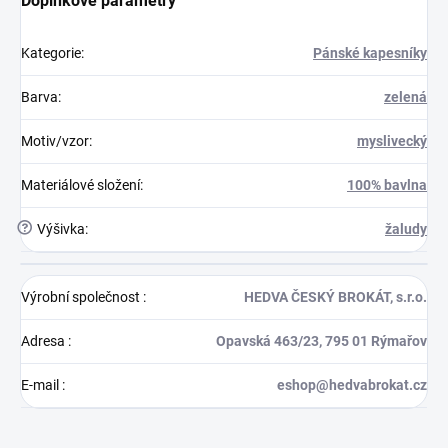
Doplňkové parametry
Kategorie
:
Pánské kapesníky
Barva
:
zelená
Motiv/vzor
:
myslivecký
Materiálové složení
:
100% bavlna
?
Výšivka
:
žaludy
Výrobní společnost
:
HEDVA ČESKÝ BROKÁT, s.r.o.
Adresa
:
Opavská 463/23, 795 01 Rýmařov
E-mail
:
eshop@hedvabrokat.cz