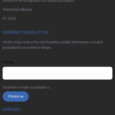
Použití AI ve fotografiích a u našich produktů
Třeboňská lékárna
PF 2025
ODEBÍRAT NEWSLETTER
Vložte svůj e-mail a my vám budeme zasílat informace o nových
produktech na našem e-shopu.
E-MAIL
Vložením e-mailu souhlasíte s
podmínkami ochrany osobních údajů
Přihlásit se
KONTAKT