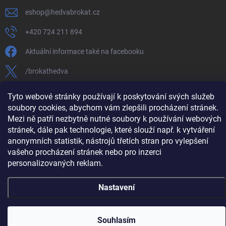
eshop
@
hedvabrokat.cz
+420 724 211 894
Aktuální informace také na facebooku
/brokathedva
hedva_cesky_brokat
Tyto webové stránky používají k poskytování svých služeb
soubory cookies, abychom vám zlepšili procházení stránek.
https://www.youtube.com/channel/UCTIUvbnuHBT8lT3zYQDib
Mezi ně patří nezbytně nutné soubory k používání webových
stránek, dále pak technologie, které slouží např. k vytváření
anonymních statistik, nástrojů třetích stran pro vylepšení
vašeho procházení stránek nebo pro inzerci
Copyright 2026
Hedva ČESKÝ BROKÁT
. Všechna práva vyhrazena.
Upravit
personalizovaných reklam.
nastavení cookies
Vytvořil Shoptet
Nastavení
Souhlasím