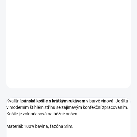
VELIKOST
MŮŽEME DORUČIT DO:
14.8.2026
−
+
Přidat do košíku
Košile ELEGANT/KR burgunda vínová
DETAILNÍ INFORMACE
ZEPTAT SE
HLÍDAT
Kvalitní
pánská košile s krátkým rukávem
v barvě vínová. Je šita
v moderním štíhlém střihu se zajímavým konfekční zpracováním.
Košile je volnočasová na běžné nošení
Materiál: 100% bavlna, fazóna Slim.