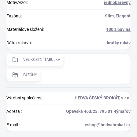
Motiv/vzor
:
jednobarevný
Fazóna
:
Slim
,
Elegant
Materiálové složení
:
100% bavlna
Délka rukávu
:
krátký rukáv
VELIKOSTNÍ TABULKA
FAZÓNY
Výrobní společnost
:
HEDVA ČESKÝ BROKÁT, s.r.o.
Adresa
:
Opavská 463/23, 795 01 Rýmařov
E-mail
:
eshop@hedvabrokat.cz