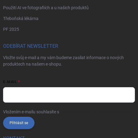
Použití AI ve fotografiích a u našich produktů
Třeboňská lékárna
PF 2025
ODEBÍRAT NEWSLETTER
Vložte svůj e-mail a my vám budeme zasílat informace o nových
produktech na našem e-shopu.
E-MAIL
Vložením e-mailu souhlasíte s
podmínkami ochrany osobních údajů
Přihlásit se