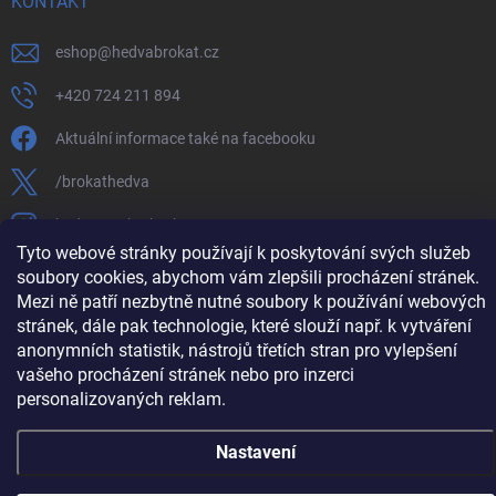
KONTAKT
eshop
@
hedvabrokat.cz
+420 724 211 894
Aktuální informace také na facebooku
/brokathedva
hedva_cesky_brokat
Tyto webové stránky používají k poskytování svých služeb
https://www.youtube.com/channel/UCTIUvbnuHBT8lT3zYQDib
soubory cookies, abychom vám zlepšili procházení stránek.
Mezi ně patří nezbytně nutné soubory k používání webových
stránek, dále pak technologie, které slouží např. k vytváření
anonymních statistik, nástrojů třetích stran pro vylepšení
vašeho procházení stránek nebo pro inzerci
Copyright 2026
Hedva ČESKÝ BROKÁT
. Všechna práva vyhrazena.
Upravit
nastavení cookies
personalizovaných reklam.
Vytvořil Shoptet
Nastavení