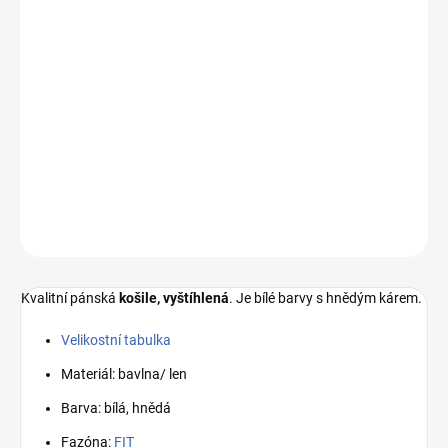
VELIKOST
MŮŽEME DORUČIT DO:
ZVOLTE VARIANTU
−
+
Přidat do košíku
DETAILNÍ INFORMACE
ZEPTAT SE
HLÍDAT
Kvalitní pánská
košile, vyštíhlená
. Je bílé barvy s hnědým kárem.
Velikostní tabulka
Materiál: bavlna/ len
Barva: bílá, hnědá
Fazóna:
FIT