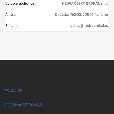
Výrobní společnost
:
HEDVA ČESKÝ BROKÁT, s.r.o.
Adresa
:
Opavská 463/23, 795 01 Rýmařov
E-mail
:
eshop@hedvabrokat.cz
Z
á
p
a
t
í
FACEBOOK
INFORMACE PRO VÁS