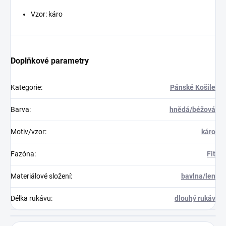
Vzor: káro
Doplňkové parametry
Kategorie
:
Pánské Košile
Barva
:
hnědá/béžová
Motiv/vzor
:
káro
Fazóna
:
Fit
Materiálové složení
:
bavlna/len
Délka rukávu
:
dlouhý rukáv