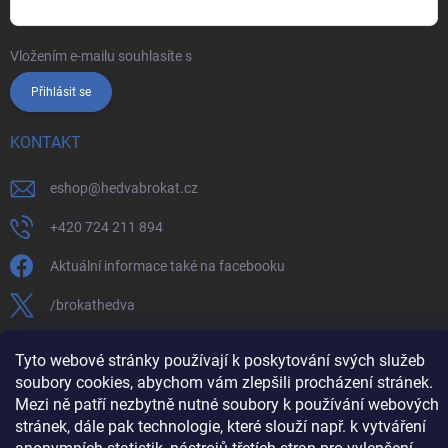
Vložením e-mailu souhlasíte s
podmínkami ochrany osobních údajů
Přihlásit se
KONTAKT
eshop
@
hedvabrokat.cz
+420 724 211 894
Aktuální informace také na facebooku
/brokathedva
hedva_cesky_brokat
Tyto webové stránky používají k poskytování svých služeb
soubory cookies, abychom vám zlepšili procházení stránek.
https://www.youtube.com/channel/UCTIUvbnuHBT8lT3zYQDib
Mezi ně patří nezbytně nutné soubory k používání webových
stránek, dále pak technologie, které slouží např. k vytváření