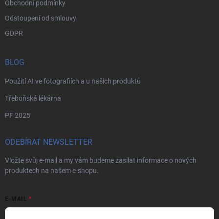
Obchodní podmínky
Odstoupení od smlouvy
GDPR
BLOG
Použití AI ve fotografiích a u našich produktů
Třeboňská lékárna
PF 2025
ODEBÍRAT NEWSLETTER
Vložte svůj e-mail a my vám budeme zasílat informace o nových
produktech na našem e-shopu.
E-MAIL