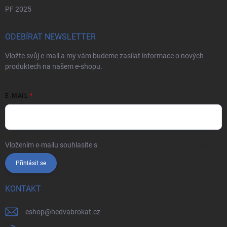
PF 2025
ODEBÍRAT NEWSLETTER
Vložte svůj e-mail a my vám budeme zasílat informace o nových
produktech na našem e-shopu.
E-MAIL
Vložením e-mailu souhlasíte s
podmínkami ochrany osobních údajů
Přihlásit se
KONTAKT
eshop
@
hedvabrokat.cz