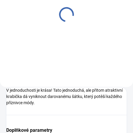
Motýlek ČH 700 satén
Motýlek ČH 714 satén
černá
černá
400 Kč
490 Kč
Měrná
400 Kč / 1 ks
Měrná
490 Kč / 1 ks
cena:
cena:
Detail
Do košíku
700 he A00765A0104 Barca
714 he A00765A0104 Barca
V jednoduchosti je krása! Tato jednoduchá, ale přitom atraktivní
krabička dá vyniknout darovanému šátku, který potěší každého
příznivce módy.
Doplňkové parametry