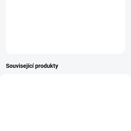
−
+
Přidat do košíku
125x160x20 mm
DETAILNÍ INFORMACE
ZEPTAT SE
HLÍDAT
Související produkty
Z PRODEJNY PRAHA
Z PRODEJNY PRAHA
53400117
53400255
SKLADEM
NA DOTAZ
(10 KS)