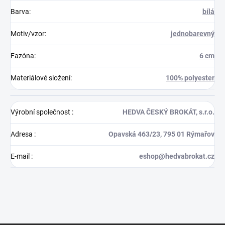
Barva
:
bílá
Motiv/vzor
:
jednobarevný
Fazóna
:
6 cm
Materiálové složení
:
100% polyester
Výrobní společnost
:
HEDVA ČESKÝ BROKÁT, s.r.o.
Adresa
:
Opavská 463/23, 795 01 Rýmařov
E-mail
:
eshop@hedvabrokat.cz