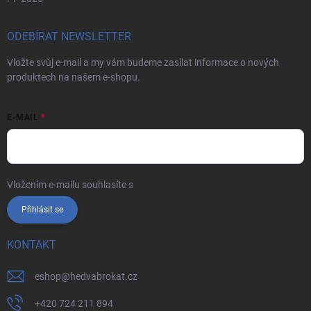
ODEBÍRAT NEWSLETTER
Vložte svůj e-mail a my vám budeme zasílat informace o nových
produktech na našem e-shopu.
E-MAIL
Vložením e-mailu souhlasíte s
podmínkami ochrany osobních údajů
Přihlásit se
KONTAKT
eshop
@
hedvabrokat.cz
+420 724 211 894