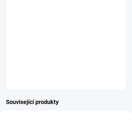
PÍSMO
BARVA NITĚ
MŮŽEME DORUČIT DO:
14.8.2026
−
+
Přidat do košíku
246 satén č.46
DETAILNÍ INFORMACE
ZEPTAT SE
HLÍDAT
Související produkty
51400447
51400043