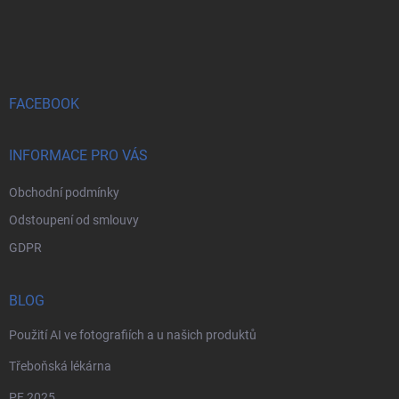
Z
á
p
a
t
í
FACEBOOK
INFORMACE PRO VÁS
Obchodní podmínky
Odstoupení od smlouvy
GDPR
BLOG
Použití AI ve fotografiích a u našich produktů
Třeboňská lékárna
PF 2025