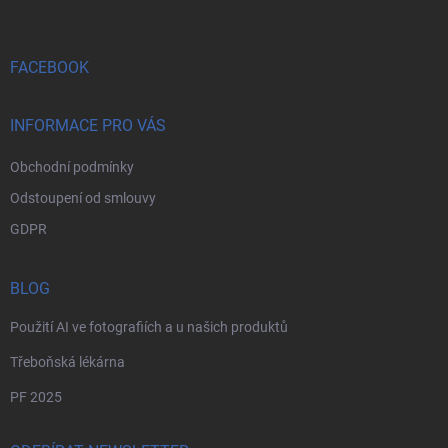
p
a
t
í
FACEBOOK
INFORMACE PRO VÁS
Obchodní podmínky
Odstoupení od smlouvy
GDPR
BLOG
Použití AI ve fotografiích a u našich produktů
Třeboňská lékárna
PF 2025