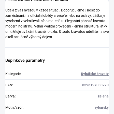
Udělá z vás hvězdu v každé situaci. Doporučujeme ji nosit do
zaměstnání, na oficiální obědy a večeře nebo na oslavy. Látka je
vyrobená z velmi kvalitního materiálu. Elegantní pánská kravata
moderního střihu. Velmi kvalitní provedení - jemná struktura látky
umožňuje uvázání krásného uzlu. S touto kravatou uděláte na své
okolí zaručeně výborný dojem.
Doplňkové parametry
Kategorie
:
Rybářské kravaty
EAN
:
8596197033270
Barva
:
zelená
Motiv/vzor
:
rybářský