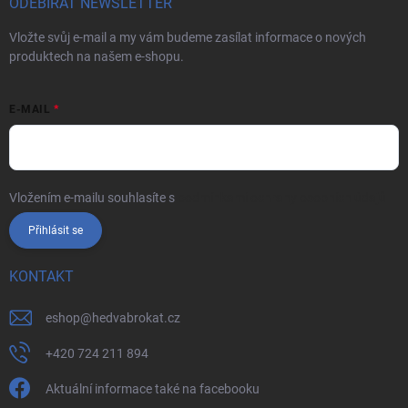
ODEBÍRAT NEWSLETTER
Vložte svůj e-mail a my vám budeme zasílat informace o nových
produktech na našem e-shopu.
E-MAIL
Vložením e-mailu souhlasíte s
podmínkami ochrany osobních údajů
Přihlásit se
KONTAKT
eshop
@
hedvabrokat.cz
+420 724 211 894
Aktuální informace také na facebooku