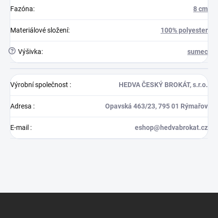
Fazóna
:
8 cm
Materiálové složení
:
100% polyester
?
Výšivka
:
sumec
Výrobní společnost
:
HEDVA ČESKÝ BROKÁT, s.r.o.
Adresa
:
Opavská 463/23, 795 01 Rýmařov
E-mail
:
eshop@hedvabrokat.cz
Z
á