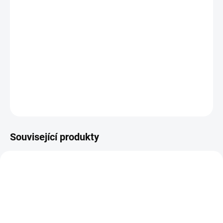
MŮŽEME DORUČIT DO:
12.8.2026
−
+
Přidat do košíku
233 Givaz 31376, 41786 výšivka 002
DETAILNÍ INFORMACE
ZEPTAT SE
HLÍDAT
Související produkty
51400429
51400428