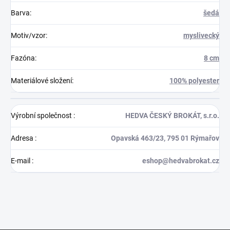
Barva
:
šedá
Motiv/vzor
:
myslivecký
Fazóna
:
8 cm
Materiálové složení
:
100% polyester
Výrobní společnost
:
HEDVA ČESKÝ BROKÁT, s.r.o.
Adresa
:
Opavská 463/23, 795 01 Rýmařov
E-mail
:
eshop@hedvabrokat.cz