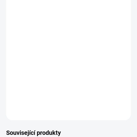
BAREVNÁ
VARIANTA
?
MONOGRAM
PÍSMO
BARVA NITĚ
MŮŽEME DORUČIT DO:
ZVOLTE VARIANTU
−
+
Přidat do košíku
212 45368 34607/8 A
DETAILNÍ INFORMACE
ZEPTAT SE
HLÍDAT
Související produkty