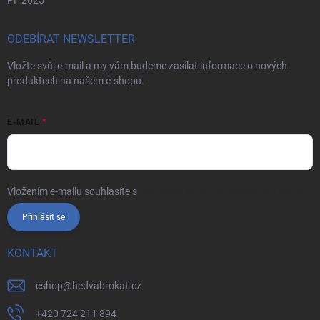
ODEBÍRAT NEWSLETTER
Vložte svůj e-mail a my vám budeme zasílat informace o nových
produktech na našem e-shopu.
E-MAIL
Vložením e-mailu souhlasíte s
podmínkami ochrany osobních údajů
Přihlásit se
KONTAKT
eshop
@
hedvabrokat.cz
+420 724 211 894