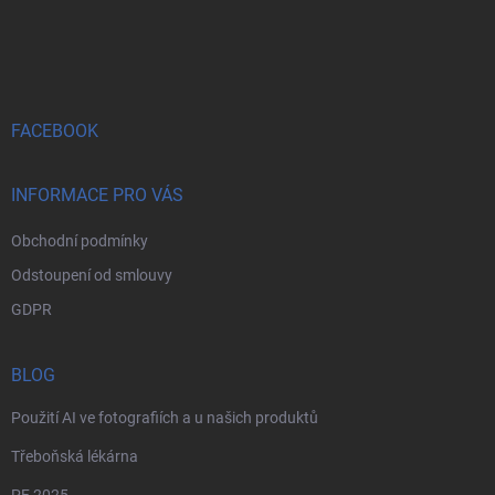
Z
á
p
a
t
í
FACEBOOK
INFORMACE PRO VÁS
Obchodní podmínky
Odstoupení od smlouvy
GDPR
BLOG
Použití AI ve fotografiích a u našich produktů
Třeboňská lékárna
PF 2025