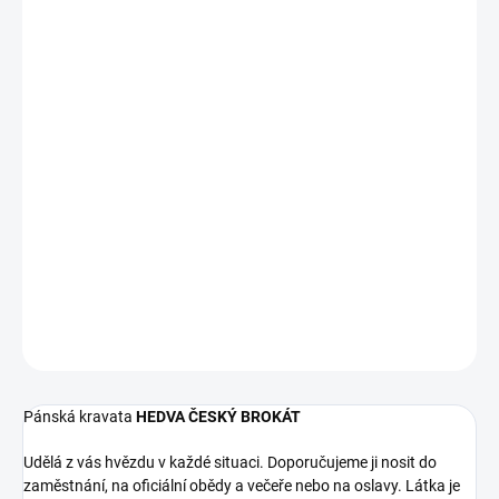
?
MONOGRAM
PÍSMO
BARVA NITĚ
MŮŽEME DORUČIT DO:
13.8.2026
−
+
Přidat do košíku
217 xxxx
DETAILNÍ INFORMACE
ZEPTAT SE
HLÍDAT
Pánská kravata
HEDVA ČESKÝ BROKÁT
Udělá z vás hvězdu v každé situaci. Doporučujeme ji nosit do
zaměstnání, na oficiální obědy a večeře nebo na oslavy. Látka je