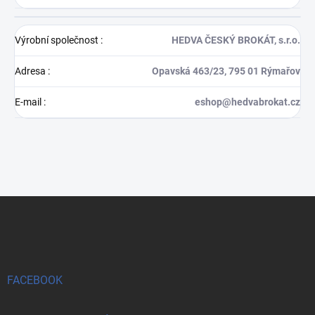
Výrobní společnost
:
HEDVA ČESKÝ BROKÁT, s.r.o.
Adresa
:
Opavská 463/23, 795 01 Rýmařov
E-mail
:
eshop@hedvabrokat.cz
Z
á
p
a
t
í
FACEBOOK