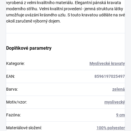
vyrobená z velmi kvalitního materiálu. Elegantní pánská kravata
moderního střihu. Velmi kvalitní provedení - jemná struktura látky
umožňuje uvázání krásného uzlu. S touto kravatou uděláte na své
okolí zaručeně výborný dojem.
Doplňkové parametry
Kategorie
:
Myslivecké kravaty
EAN
:
8596197025497
Barva
:
zelená
Motiv/vzor
:
myslivecký
Fazóna
:
9 cm
Materiálové složení
:
100% polyester