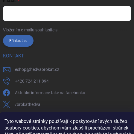
E-MAIL
Vložením e-mailu souhlasíte s
podmínkami ochrany osobních údajů
Přihlásit se
KONTAKT
eshop
@
hedvabrokat.cz
+420 724 211 894
Aktuální informace také na facebooku
/brokathedva
hedva_cesky_brokat
Tyto webové stránky používají k poskytování svých služeb
soubory cookies, abychom vám zlepšili procházení stránek.
https://www.youtube.com/channel/UCTIUvbnuHBT8lT3zYQDib