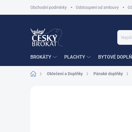
Přejít
Obchodní podmínky
Odstoupení od smlouvy
G
na
obsah
BROKÁTY
PLACHTY
BYTOVÉ DOPLŇ
Domů
Oblečení a Doplňky
Pánské doplňky
Neohodnoceno
Podrobnosti hodnoce
AKCE