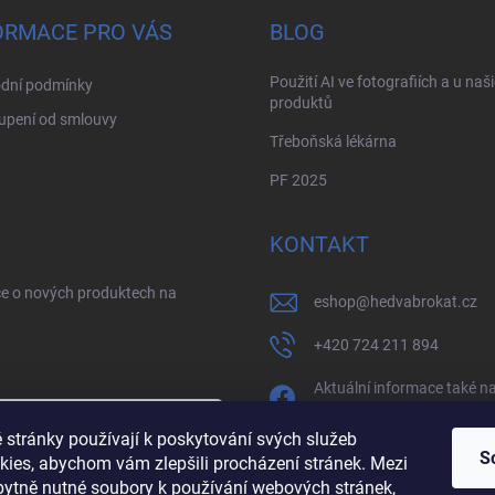
ORMACE PRO VÁS
BLOG
Použití AI ve fotografiích a u naš
dní podmínky
produktů
upení od smlouvy
Třeboňská lékárna
PF 2025
KONTAKT
ce o nových produktech na
eshop
@
hedvabrokat.cz
+420 724 211 894
Aktuální informace také n
facebooku
 stránky používají k poskytování svých služeb
/brokathedva
S
kies, abychom vám zlepšili procházení stránek. Mezi
zbytně nutné soubory k používání webových stránek,
sobních údajů