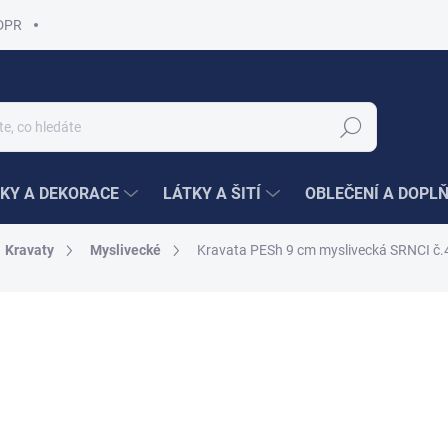
DPR
Hledat
KY A DEKORACE
LÁTKY A ŠITÍ
OBLEČENÍ A DOPL
Kravaty
Myslivecké
Kravata PESh 9 cm myslivecká SRNCI č.
ní
420 Kč
336 Kč
Měrná
336 Kč / 1 ks
cena:
SKLADEM
(95 KS)