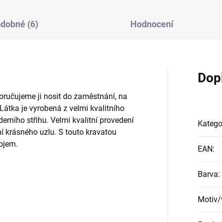
dobné (6)
Hodnocení
Dop
oručujeme ji nosit do zaměstnání, na
 Látka je vyrobená z velmi kvalitního
erního střihu. Velmi kvalitní provedení
Katego
í krásného uzlu. S touto kravatou
dojem.
EAN
:
Barva
:
Motiv/