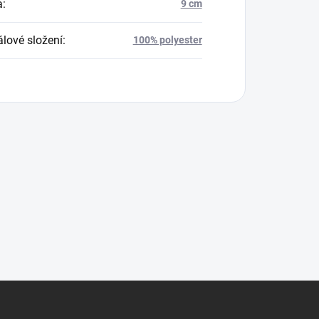
a
:
9 cm
álové složení
:
100% polyester