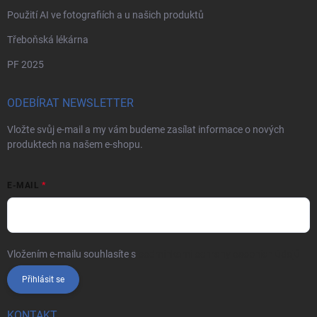
Použití AI ve fotografiích a u našich produktů
Třeboňská lékárna
PF 2025
ODEBÍRAT NEWSLETTER
Vložte svůj e-mail a my vám budeme zasílat informace o nových
produktech na našem e-shopu.
E-MAIL
Vložením e-mailu souhlasíte s
podmínkami ochrany osobních údajů
Přihlásit se
KONTAKT