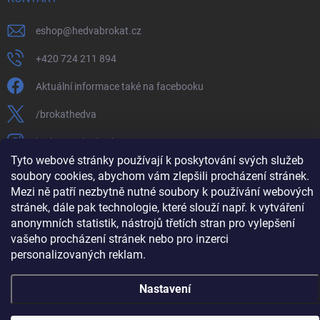
eshop
@
hedvabrokat.cz
+420 724 211 894
Aktuální informace také na facebooku
/brokathedva
hedva_cesky_brokat
Tyto webové stránky používají k poskytování svých služeb
https://www.youtube.com/channel/UCTIUvbnuHBT8lT3zYQDib
soubory cookies, abychom vám zlepšili procházení stránek.
Mezi ně patří nezbytně nutné soubory k používání webových
stránek, dále pak technologie, které slouží např. k vytváření
anonymních statistik, nástrojů třetích stran pro vylepšení
vašeho procházení stránek nebo pro inzerci
Copyright 2026
Hedva ČESKÝ BROKÁT
. Všechna práva vyhrazena.
Upravit
nastavení cookies
personalizovaných reklam.
Vytvořil Shoptet
Nastavení