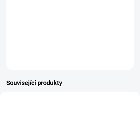
−
+
Přidat do košíku
931312_106
100% bavlna
DETAILNÍ INFORMACE
ZEPTAT SE
HLÍDAT
Související produkty
P01905