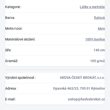
Kategorie
:
Látky a metráže
Barva
:
fialová
Motiv/vzor
:
káro
Materiálové složení
:
100% bavlna
šíře
:
140 cm
Gramáž
:
105 g/m2
Výrobní společnost
:
HEDVA ČESKÝ BROKÁT, s.r.o.
Adresa
:
Opavská 463/23, 795 01 Rýmařov
E-mail
:
eshop@hedvabrokat.cz