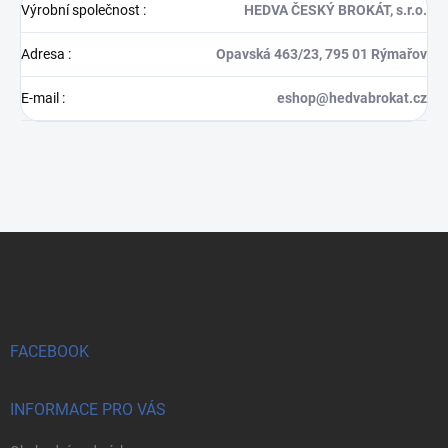
Výrobní společnost
:
HEDVA ČESKÝ BROKÁT, s.r.o.
Adresa
:
Opavská 463/23, 795 01 Rýmařov
E-mail
:
eshop@hedvabrokat.cz
Z
á
p
a
t
í
FACEBOOK
INFORMACE PRO VÁS