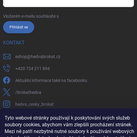
Vložením e-mailu souhlasíte s
podmínkami ochrany osobních údajů
Přihlásit se
KONTAKT
eshop
@
hedvabrokat.cz
+420 724 211 894
Aktuální informace také na facebooku
/brokathedva
hedva_cesky_brokat
https://www.youtube.com/channel/UCTIUvbnuHBT8lT3zYQDib
Tyto webové stránky používají k poskytování svých služeb
soubory cookies, abychom vám zlepšili procházení stránek.
Mezi ně patří nezbytně nutné soubory k používání webových