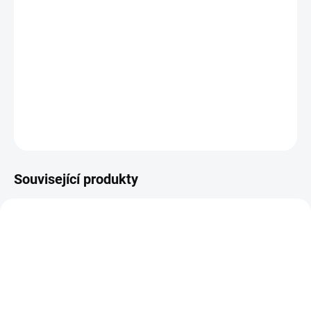
12.8.2026
−
+
Přidat do košíku
R5396/r96 ecru osnova - vínová/zelená
DETAILNÍ INFORMACE
ZEPTAT SE
HLÍDAT
Související produkty
VZZ00425
M0000352