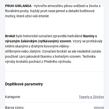
PRUH GIRLANDA
- Vytvořte atmosféru plnou svěžesti a života s
florálními pruhy. Každý pruh nese jemné a detailní květinové
motivy, které oživí váš interiér.
Brokát
bylo historické označení zpravidla hedvábné
tkaniny s
výrazným
žakárským (vytkávaným) vzorem
. Vzory se protkávaly
nitěmi skanými s drahými kovovými vlákny -
stříbrnými nebo zlatými. Označení brokát se ale následně začalo
používat i pro jakoukoli tkaninu s bohatým vzorem. Technika
výroby brokátů pochází z Předního východu.
Doplňkové parametry
Kategorie
:
Tapety a Závěsy
Barva vzoru
:
vínová