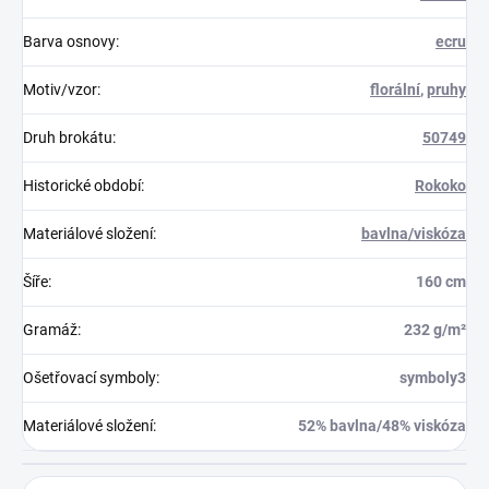
Barva osnovy
:
ecru
Motiv/vzor
:
florální
,
pruhy
Druh brokátu
:
50749
Historické období
:
Rokoko
Materiálové složení
:
bavlna/viskóza
Šíře
:
160 cm
Gramáž
:
232 g/m²
Ošetřovací symboly
:
symboly3
Materiálové složení
:
52% bavlna/48% viskóza