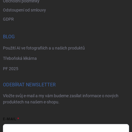
Obchodní podmínky
Odstoupení od smlouvy
GDPR
BLOG
Použití AI ve fotografiích a u našich produktů
Třeboňská lékárna
PF 2025
ODEBÍRAT NEWSLETTER
Vložte svůj e-mail a my vám budeme zasílat informace o nových
produktech na našem e-shopu.
E-MAIL