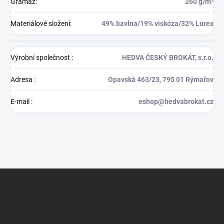
Gramáž
:
260 g/m²
Materiálové složení
:
49% bavlna/19% viskóza/32% Lurex
Výrobní společnost
:
HEDVA ČESKÝ BROKÁT, s.r.o.
Adresa
:
Opavská 463/23, 795 01 Rýmařov
E-mail
:
eshop@hedvabrokat.cz
Z
á
p
a
t