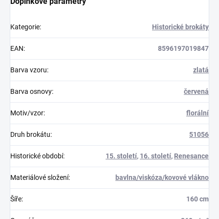
Doplňkové parametry
Kategorie
:
Historické brokáty
EAN
:
8596197019847
Barva vzoru
:
zlatá
Barva osnovy
:
červená
Motiv/vzor
:
florální
Druh brokátu
:
51056
Historické období
:
15. století
,
16. století
,
Renesance
Materiálové složení
:
bavlna/viskóza/kovové vlákno
Šíře
:
160 cm