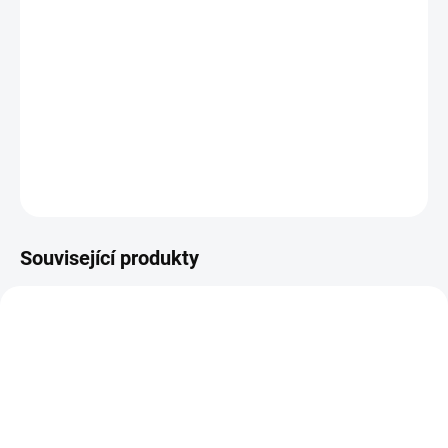
14.8.2026
−
+
Přidat do košíku
R6283/11 červená osnova - červená/zlatá
DETAILNÍ INFORMACE
ZEPTAT SE
HLÍDAT
Související produkty
AKCE
VZ0000139
Z00414