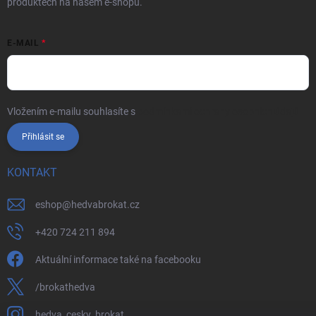
produktech na našem e-shopu.
E-MAIL
Vložením e-mailu souhlasíte s
podmínkami ochrany osobních údajů
Přihlásit se
KONTAKT
eshop
@
hedvabrokat.cz
+420 724 211 894
Aktuální informace také na facebooku
/brokathedva
hedva_cesky_brokat