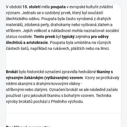
V období
15. století
měla
poupata
v evropské kultuře zvláštní
význam. Jednalo se o ozdobný prvek, který byl součástí
šlechtického oděvu. Poupata byla často vyrobená z drahých
materiálů, zdobená perly, drahokamy nebo vyšívaná zlatem a
stříbrem. Jejich velikost a nákladnost mohla naznačovat sociální
status nositele.
Tento prvek
byl
typický
zejména
pro oděvy
šlechticů a aristokracie
. Poupata byla umístěna na různých
částech šatů, například na rukávech, pláštích nebo na límci.
Brokát
bylo historické označení zpravidla hedvábné
tkaniny s
výrazným žakárským (vytkávaným) vzorem
. Vzory se protkávaly
nitěmi skanými s drahými kovovými vlákny -
stříbrnými nebo zlatými. Označení brokát se ale následně začalo
používat i pro jakoukoli tkaninu s bohatým vzorem. Technika
výroby brokátů pochází z Předního východu.