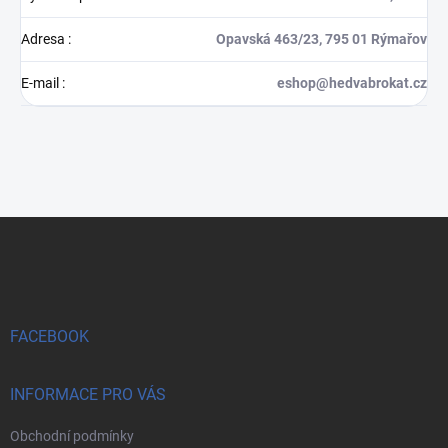
Adresa
:
Opavská 463/23, 795 01 Rýmařov
E-mail
:
eshop@hedvabrokat.cz
Z
á
p
a
t
í
FACEBOOK
INFORMACE PRO VÁS
Obchodní podmínky