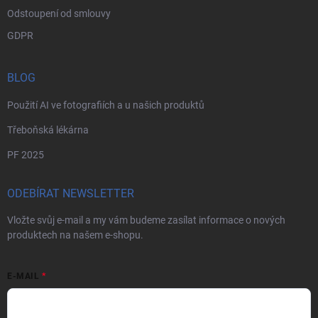
Odstoupení od smlouvy
GDPR
BLOG
Použití AI ve fotografiích a u našich produktů
Třeboňská lékárna
PF 2025
ODEBÍRAT NEWSLETTER
Vložte svůj e-mail a my vám budeme zasílat informace o nových
produktech na našem e-shopu.
E-MAIL