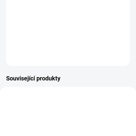
13.8.2026
−
+
Přidat do košíku
R6468/25 břidlicová modrá osnova
DETAILNÍ INFORMACE
ZEPTAT SE
HLÍDAT
Související produkty
VZU001075
MU001086