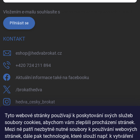
Vložením e-mailu souhlasíte s
podmínkami ochrany osobních údajů
Přihlásit se
KONTAKT
eshop
@
hedvabrokat.cz
+420 724 211 894
Aktuální informace také na facebooku
/brokathedva
hedva_cesky_brokat
https://www.youtube.com/channel/UCTIUvbnuHBT8lT3zYQDib
Tyto webové stránky používají k poskytování svých služeb
soubory cookies, abychom vám zlepšili procházení stránek.
Mezi ně patří nezbytně nutné soubory k používání webových
stránek, dále pak technologie, které slouží např. k vytváření