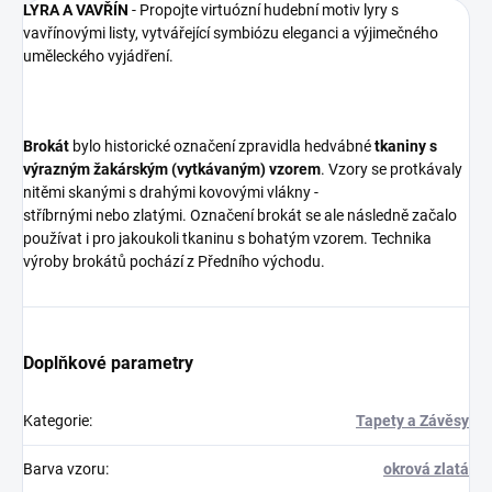
LYRA A VAVŘÍN
- Propojte virtuózní hudební motiv lyry s
vavřínovými listy, vytvářející symbiózu eleganci a výjimečného
uměleckého vyjádření.
Brokát
bylo historické označení zpravidla hedvábné
tkaniny s
výrazným
žakárským (vytkávaným) vzorem
. Vzory se protkávaly
nitěmi skanými s drahými kovovými vlákny -
stříbrnými nebo zlatými. Označení brokát se ale následně začalo
používat i pro jakoukoli tkaninu s bohatým vzorem. Technika
výroby brokátů pochází z Předního východu.
Doplňkové parametry
Kategorie
:
Tapety a Závěsy
Barva vzoru
:
okrová zlatá