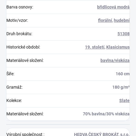
Barva osnovy
:
břidlicová modrá
Motiv/vzor
:
florální
,
hudební
Druh brokátu
:
51308
Historické období
:
19. století
,
Klasicismus
Materiálové složení
:
bavlna/viskóza
Šíře
:
160 cm
Gramáž
:
180 g/m²
Kolekce
:
Slate
Materiálové složení
:
70% bavlna/30% viskóza
Výrobní společnost
:
HEDVA ČESKÝ BROKÁT, s.r.o.