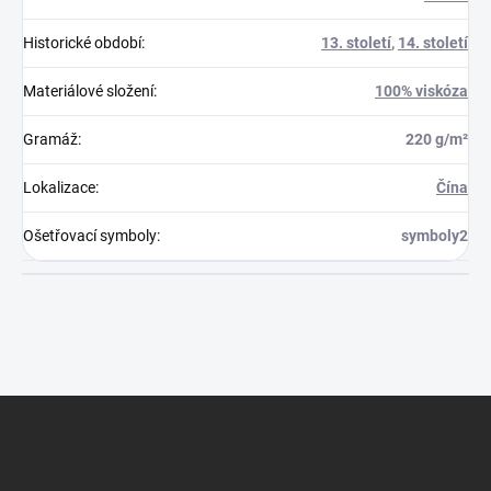
Historické období
:
13. století
,
14. století
Materiálové složení
:
100% viskóza
Gramáž
:
220 g/m²
Lokalizace
:
Čína
Ošetřovací symboly
:
symboly2
Z
á
p
a