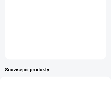
DORUČIT DO:
14.8.2026
−
+
Přidat do košíku
R6858/16 tyrkysová osnova - modrá/okrová zlatá
DETAILNÍ INFORMACE
ZEPTAT SE
HLÍDAT
Související produkty
VZH003189