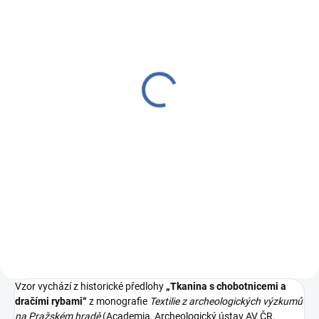
NA OBJEDNÁVKU DO 5 DNŮ
(10 KS)
Vzorek brokátu 51323
DRAČÍ RYBA tyrkysová |
16
13 Kč
Měrná
13 Kč / 1 ks
cena:
Do košíku
R6858/16 tyrkysová osnova -
modrá/okrová zlatá
Vzor vychází z historické předlohy
„Tkanina s chobotnicemi a
dračími rybami“
z monografie
Textilie z archeologických výzkumů
na Pražském hradě
(Academia, Archeologický ústav AV ČR,