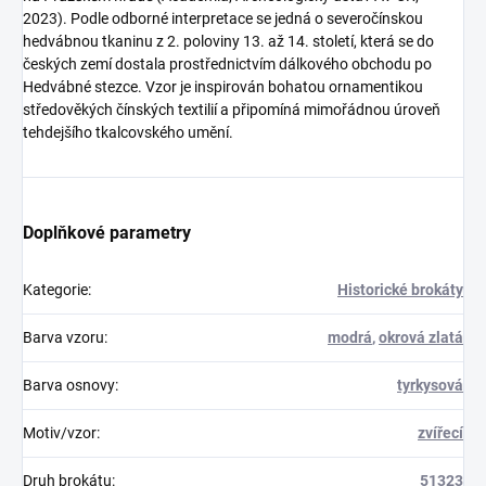
2023). Podle odborné interpretace se jedná o severočínskou
hedvábnou tkaninu z 2. poloviny 13. až 14. století, která se do
českých zemí dostala prostřednictvím dálkového obchodu po
Hedvábné stezce. Vzor je inspirován bohatou ornamentikou
středověkých čínských textilií a připomíná mimořádnou úroveň
tehdejšího tkalcovského umění.
Doplňkové parametry
Kategorie
:
Historické brokáty
Barva vzoru
:
modrá
,
okrová zlatá
Barva osnovy
:
tyrkysová
Motiv/vzor
:
zvířecí
Druh brokátu
:
51323