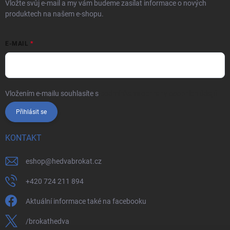
Vložte svůj e-mail a my vám budeme zasílat informace o nových
produktech na našem e-shopu.
E-MAIL
Vložením e-mailu souhlasíte s
podmínkami ochrany osobních údajů
Přihlásit se
KONTAKT
eshop
@
hedvabrokat.cz
+420 724 211 894
Aktuální informace také na facebooku
/brokathedva