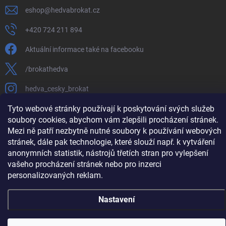
eshop
@
hedvabrokat.cz
+420 724 211 894
Aktuální informace také na facebooku
/brokathedva
hedva_cesky_brokat
Tyto webové stránky používají k poskytování svých služeb
https://www.youtube.com/channel/UCTIUvbnuHBT8lT3zYQDib
soubory cookies, abychom vám zlepšili procházení stránek.
Mezi ně patří nezbytně nutné soubory k používání webových
stránek, dále pak technologie, které slouží např. k vytváření
anonymních statistik, nástrojů třetích stran pro vylepšení
Copyright 2026
Hedva ČESKÝ BROKÁT
. Všechna práva vyhrazena.
Upravit
vašeho procházení stránek nebo pro inzerci
nastavení cookies
personalizovaných reklam.
Vytvořil Shoptet
Nastavení