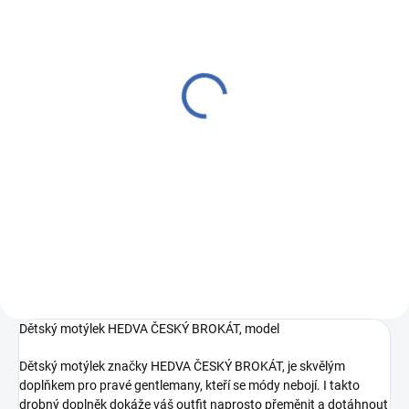
SKLADEM
(6 KS)
Kravata ČH 7 cm tisk
puntík černá/modrá
790 Kč
Měrná
790 Kč / 1 ks
cena:
Do košíku
247 he 2504 1044/46 Larioseta
Dětský motýlek HEDVA ČESKÝ BROKÁT, model
Dětský motýlek značky HEDVA ČESKÝ BROKÁT, je skvělým
doplňkem pro pravé gentlemany, kteří se módy nebojí. I takto
drobný doplněk dokáže váš outfit naprosto přeměnit a dotáhnout