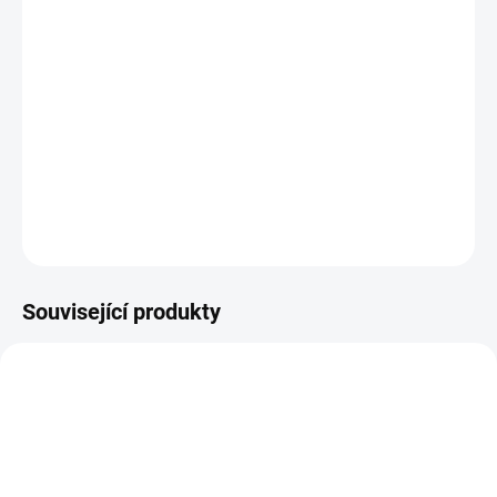
DORUČIT DO:
14.8.2026
−
+
Přidat do košíku
601 he F05309/F2501 Nav KRB
DETAILNÍ INFORMACE
ZEPTAT SE
HLÍDAT
Související produkty
51401292