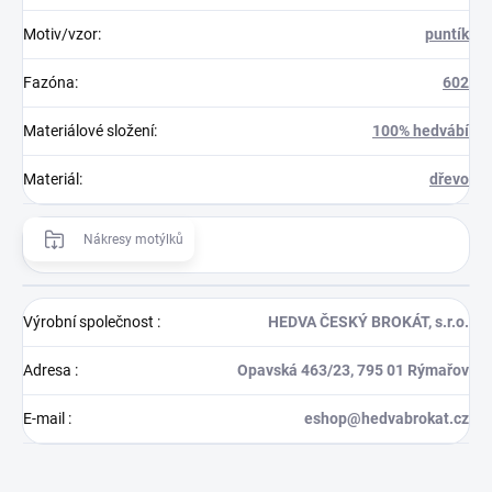
Motiv/vzor
:
puntík
Fazóna
:
602
Materiálové složení
:
100% hedvábí
Materiál
:
dřevo
Nákresy motýlků
Výrobní společnost
:
HEDVA ČESKÝ BROKÁT, s.r.o.
Adresa
:
Opavská 463/23, 795 01 Rýmařov
E-mail
:
eshop@hedvabrokat.cz