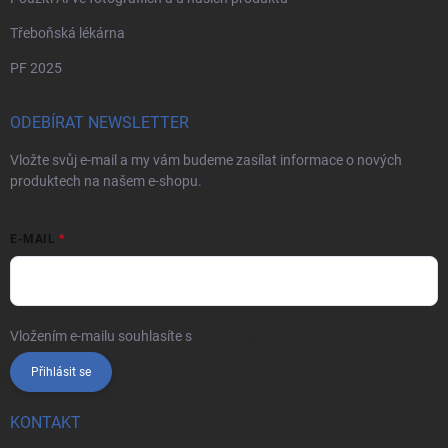
Třeboňská lékárna
PF 2025
ODEBÍRAT NEWSLETTER
Vložte svůj e-mail a my vám budeme zasílat informace o nových
produktech na našem e-shopu.
E-MAIL
Vložením e-mailu souhlasíte s
podmínkami ochrany osobních údajů
Přihlásit se
KONTAKT