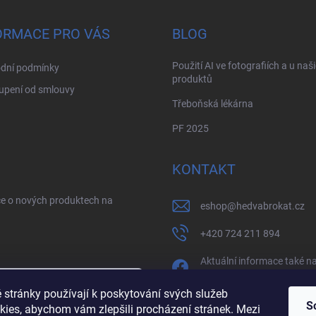
ORMACE PRO VÁS
BLOG
Použití AI ve fotografiích a u naš
dní podmínky
produktů
upení od smlouvy
Třeboňská lékárna
PF 2025
KONTAKT
ce o nových produktech na
eshop
@
hedvabrokat.cz
+420 724 211 894
Aktuální informace také n
facebooku
 stránky používají k poskytování svých služeb
/brokathedva
S
kies, abychom vám zlepšili procházení stránek. Mezi