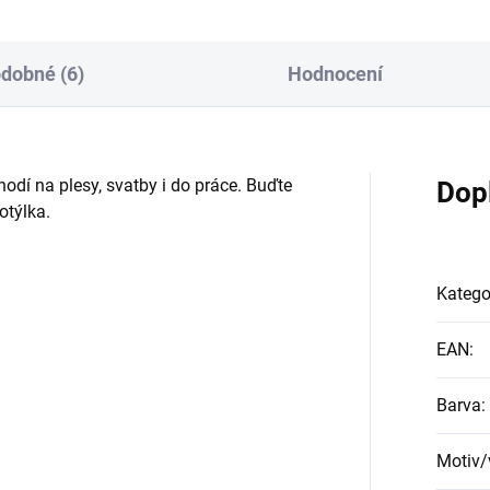
dobné (6)
Hodnocení
odí na plesy, svatby i do práce. Buďte
Dop
motýlka.
Katego
EAN
:
Barva
:
Motiv/