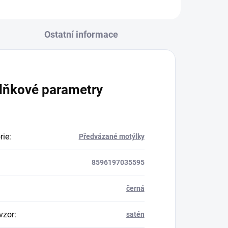
Ostatní informace
lňkové parametry
rie
:
Předvázané motýlky
8596197035595
černá
vzor
:
satén