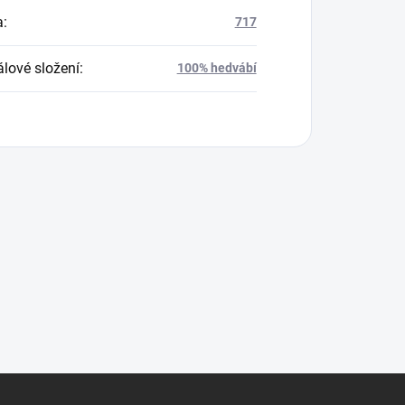
a
:
717
álové složení
:
100% hedvábí