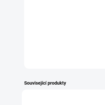
Související produkty
AKCE
57400776