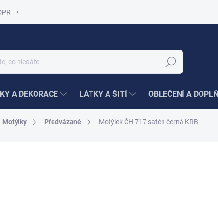
DPR
Hledat
KY A DEKORACE
LÁTKY A ŠITÍ
OBLEČENÍ A DOPL
Motýlky
Předvázané
Motýlek ČH 717 satén černá KRB
ní
400 Kč
/ ks
Měrná
400 Kč / 1 ks
cena:
SKLADEM
(2 KS)