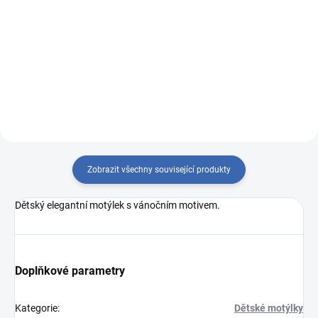
Měrná
249 Kč / 1 ks
cena:
Do košíku
Detail
hladká bílá/tisk sobi
Zobrazit všechny související produkty
Dětský elegantní motýlek s vánočním motivem.
Doplňkové parametry
Kategorie
:
Dětské motýlky