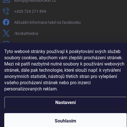
eshop
@
hedvabrokat.cz
+420 724 211 894
Aktuální informace také na facebooku
/brokathedva
hedva_cesky_brokat
Tyto webové stránky používají k poskytování svých služeb
https://www.youtube.com/channel/UCTIUvbnuHBT8lT3zYQDib
soubory cookies, abychom vám zlepšili procházení stránek.
Mezi ně patří nezbytně nutné soubory k používání webových
stránek, dále pak technologie, které slouží např. k vytváření
anonymních statistik, nástrojů třetích stran pro vylepšení
vašeho procházení stránek nebo pro inzerci
Copyright 2026
Hedva ČESKÝ BROKÁT
. Všechna práva vyhrazena.
Upravit
nastavení cookies
personalizovaných reklam.
Vytvořil Shoptet
Nastavení
Souhlasím