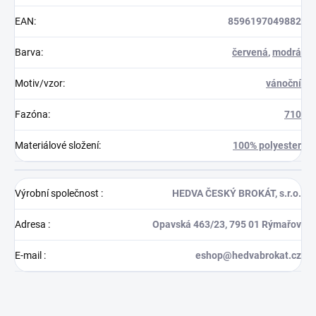
EAN
:
8596197049882
Barva
:
červená
,
modrá
Motiv/vzor
:
vánoční
Fazóna
:
710
Materiálové složení
:
100% polyester
Výrobní společnost
:
HEDVA ČESKÝ BROKÁT, s.r.o.
Adresa
:
Opavská 463/23, 795 01 Rýmařov
E-mail
:
eshop@hedvabrokat.cz