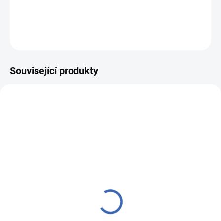
DETAILNÍ INFORMACE
ZEPTAT SE
HLÍDAT
Související produkty
27600100
57401198
SKLADEM
NA DOTAZ
(3 KS)
Ubrus Odasan 35x140
Kapesníček PESh 400
vločka TISK sobi
Vánoce červená
249 Kč
140 Kč