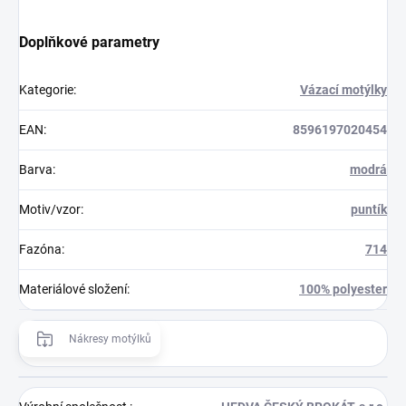
Doplňkové parametry
Kategorie
:
Vázací motýlky
EAN
:
8596197020454
Barva
:
modrá
Motiv/vzor
:
puntík
Fazóna
:
714
Materiálové složení
:
100% polyester
Nákresy motýlků