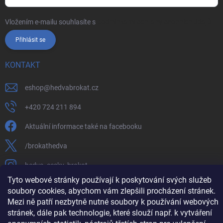
Vložením e-mailu souhlasíte s
podmínkami ochrany osobních údajů
Přihlásit se
KONTAKT
eshop
@
hedvabrokat.cz
+420 724 211 894
Aktuální informace také na facebooku
/brokathedva
hedva_cesky_brokat
Tyto webové stránky používají k poskytování svých služeb
https://www.youtube.com/channel/UCTIUvbnuHBT8lT3zYQDib
soubory cookies, abychom vám zlepšili procházení stránek.
Mezi ně patří nezbytně nutné soubory k používání webových
stránek, dále pak technologie, které slouží např. k vytváření