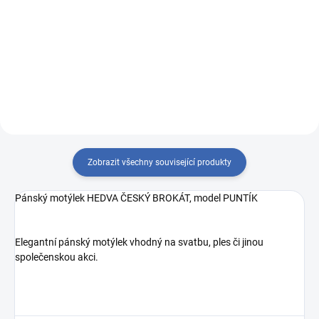
Detail
Detail
409 he 2504 1045/28 Larioseta
053 Givaz 21095
Zobrazit všechny související produkty
Pánský motýlek HEDVA ČESKÝ BROKÁT, model PUNTÍK
Elegantní pánský motýlek vhodný na svatbu, ples či jinou
společenskou akci.