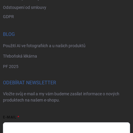
Odstoupení od smlouvy
GDPR
BLOG
Použití AI ve fotografiích a u našich produktů
Třeboňská lékárna
PF 2025
ODEBÍRAT NEWSLETTER
Vložte svůj e-mail a my vám budeme zasílat informace o nových
produktech na našem e-shopu.
E-MAIL