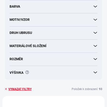
d
u
BARVA
k
t
MOTIV/VZOR
ů
DRUH UBRUSU
MATERIÁLOVÉ SLOŽENÍ
ROZMĚR
?
VÝŠIVKA
Položek k zobrazení:
93
VYMAZAT FILTRY
V
ý
27601019