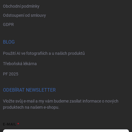
Obchodní podmínky
Odstoupení od smlouvy
GDPR
BLOG
Použití AI ve fotografiích a u našich produktů
Třeboňská lékárna
PF 2025
ODEBÍRAT NEWSLETTER
Vložte svůj e-mail a my vám budeme zasílat informace o nových
produktech na našem e-shopu.
E-MAIL