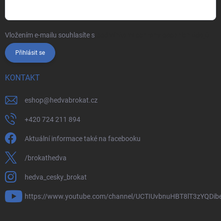
Vložením e-mailu souhlasíte s
podmínkami ochrany osobních údajů
Přihlásit se
KONTAKT
eshop
@
hedvabrokat.cz
+420 724 211 894
Aktuální informace také na facebooku
/brokathedva
hedva_cesky_brokat
https://www.youtube.com/channel/UCTIUvbnuHBT8lT3zYQDib